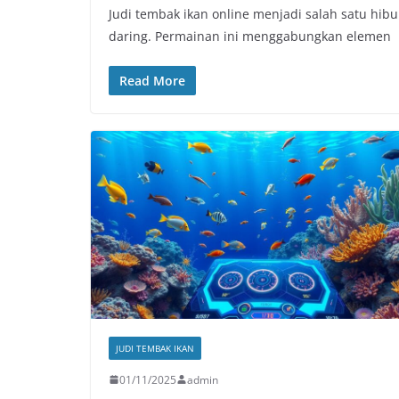
Judi tembak ikan online menjadi salah satu hib
daring. Permainan ini menggabungkan elemen
Read More
JUDI TEMBAK IKAN
01/11/2025
admin