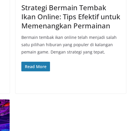
Strategi Bermain Tembak
Ikan Online: Tips Efektif untuk
Memenangkan Permainan
Bermain tembak ikan online telah menjadi salah
satu pilihan hiburan yang populer di kalangan
pemain game. Dengan strategi yang tepat,
Read More