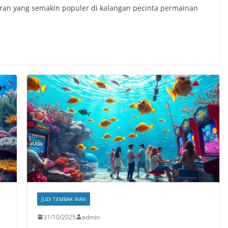
uran yang semakin populer di kalangan pecinta permainan
JUDI TEMBAK IKAN
31/10/2025
admin