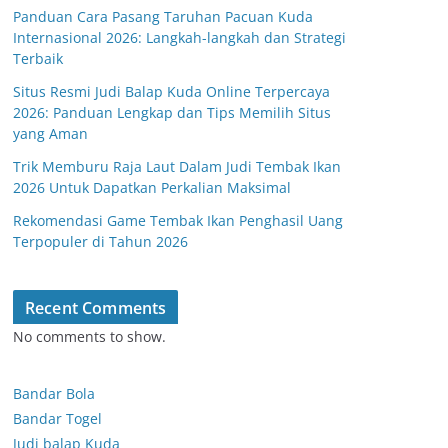
Panduan Cara Pasang Taruhan Pacuan Kuda
Internasional 2026: Langkah-langkah dan Strategi
Terbaik
Situs Resmi Judi Balap Kuda Online Terpercaya
2026: Panduan Lengkap dan Tips Memilih Situs
yang Aman
Trik Memburu Raja Laut Dalam Judi Tembak Ikan
2026 Untuk Dapatkan Perkalian Maksimal
Rekomendasi Game Tembak Ikan Penghasil Uang
Terpopuler di Tahun 2026
Recent Comments
No comments to show.
Bandar Bola
Bandar Togel
Judi balap Kuda