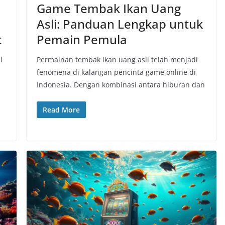
Game Tembak Ikan Uang
Asli: Panduan Lengkap untuk
t
Pemain Pemula
i
Permainan tembak ikan uang asli telah menjadi
fenomena di kalangan pencinta game online di
Indonesia. Dengan kombinasi antara hiburan dan
Read More