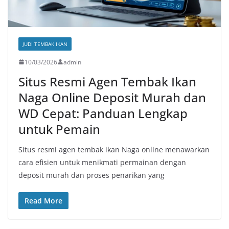
JUDI TEMBAK IKAN
10/03/2026
admin
Situs Resmi Agen Tembak Ikan
Naga Online Deposit Murah dan
WD Cepat: Panduan Lengkap
untuk Pemain
Situs resmi agen tembak ikan Naga online menawarkan
cara efisien untuk menikmati permainan dengan
deposit murah dan proses penarikan yang
Read More