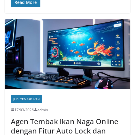
Read More
JUDI TEMBAK IKAN
17/03/2026
admin
Agen Tembak Ikan Naga Online
dengan Fitur Auto Lock dan