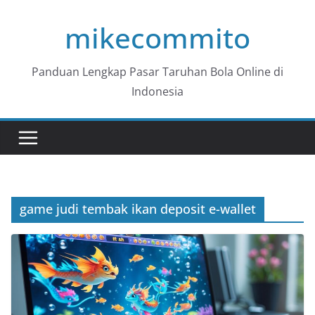
Skip
mikecommito
to
content
Panduan Lengkap Pasar Taruhan Bola Online di
Indonesia
game judi tembak ikan deposit e-wallet