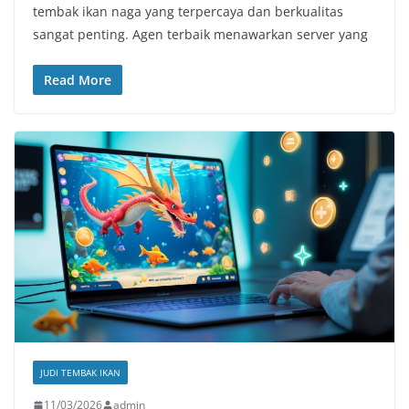
tembak ikan naga yang terpercaya dan berkualitas
sangat penting. Agen terbaik menawarkan server yang
Read More
JUDI TEMBAK IKAN
11/03/2026
admin