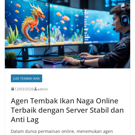
JUDI TEMBAK IKAN
12/03/2026
admin
Agen Tembak Ikan Naga Online
Terbaik dengan Server Stabil dan
Anti Lag
Dalam dunia permainan online, menemukan agen