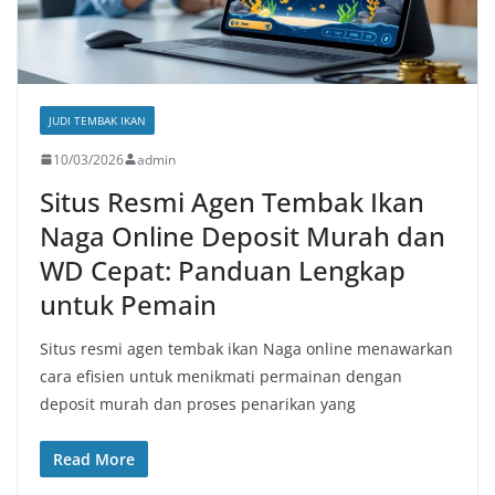
JUDI TEMBAK IKAN
10/03/2026
admin
Situs Resmi Agen Tembak Ikan
Naga Online Deposit Murah dan
WD Cepat: Panduan Lengkap
untuk Pemain
Situs resmi agen tembak ikan Naga online menawarkan
cara efisien untuk menikmati permainan dengan
deposit murah dan proses penarikan yang
Read More