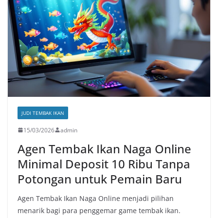
JUDI TEMBAK IKAN
15/03/2026
admin
Agen Tembak Ikan Naga Online
Minimal Deposit 10 Ribu Tanpa
Potongan untuk Pemain Baru
Agen Tembak Ikan Naga Online menjadi pilihan
menarik bagi para penggemar game tembak ikan.