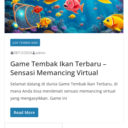
JUDI TEMBAK IKAN
08/12/2024
admin
Game Tembak Ikan Terbaru –
Sensasi Memancing Virtual
Selamat datang di dunia Game Tembak Ikan Terbaru, di
mana Anda bisa menikmati sensasi memancing virtual
yang mengasyikkan. Game ini
Read More