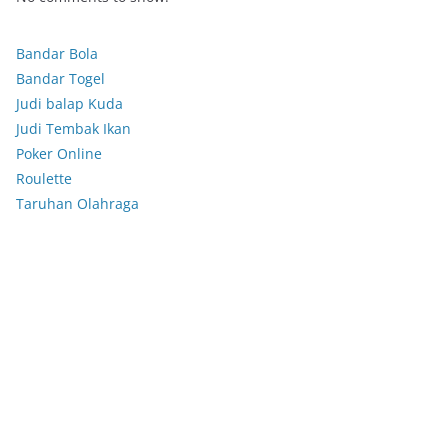
Bandar Bola
Bandar Togel
Judi balap Kuda
Judi Tembak Ikan
Poker Online
Roulette
Taruhan Olahraga