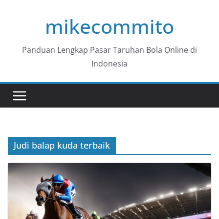
Skip
mikecommito
to
content
Panduan Lengkap Pasar Taruhan Bola Online di
Indonesia
Judi balap kuda terbaik