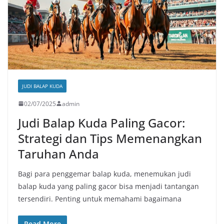
JUDI BALAP KUDA
02/07/2025
admin
Judi Balap Kuda Paling Gacor:
Strategi dan Tips Memenangkan
Taruhan Anda
Bagi para penggemar balap kuda, menemukan judi
balap kuda yang paling gacor bisa menjadi tantangan
tersendiri. Penting untuk memahami bagaimana
Read More