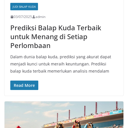
JUDI BALAP KUDA
03/07/2025
admin
Prediksi Balap Kuda Terbaik
untuk Menang di Setiap
Perlombaan
Dalam dunia balap kuda, prediksi yang akurat dapat
menjadi kunci untuk meraih keuntungan. Prediksi
balap kuda terbaik memerlukan analisis mendalam
Read More