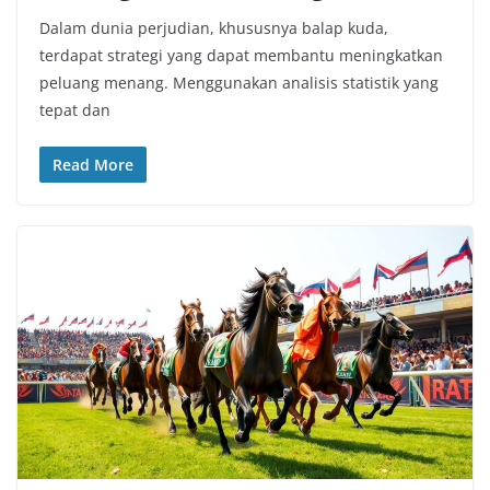
Dalam dunia perjudian, khususnya balap kuda,
terdapat strategi yang dapat membantu meningkatkan
peluang menang. Menggunakan analisis statistik yang
tepat dan
Read More