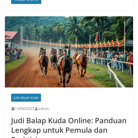
JUDI BALAP KUDA
13/04/2025
admin
Judi Balap Kuda Online: Panduan
Lengkap untuk Pemula dan