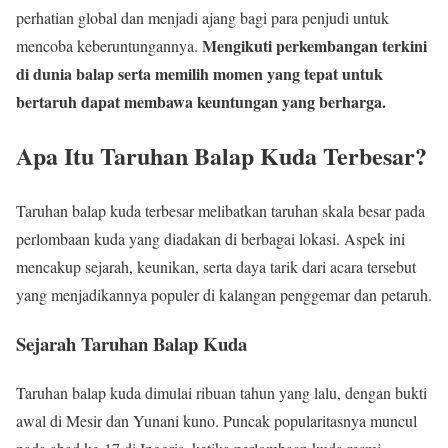
perhatian global dan menjadi ajang bagi para penjudi untuk
Mengikuti perkembangan terkini
mencoba keberuntungannya.
di dunia balap serta memilih momen yang tepat untuk
bertaruh dapat membawa keuntungan yang berharga.
Apa Itu Taruhan Balap Kuda Terbesar?
Taruhan balap kuda terbesar melibatkan taruhan skala besar pada
perlombaan kuda yang diadakan di berbagai lokasi. Aspek ini
mencakup sejarah, keunikan, serta daya tarik dari acara tersebut
yang menjadikannya populer di kalangan penggemar dan petaruh.
Sejarah Taruhan Balap Kuda
Taruhan balap kuda dimulai ribuan tahun yang lalu, dengan bukti
awal di Mesir dan Yunani kuno. Puncak popularitasnya muncul