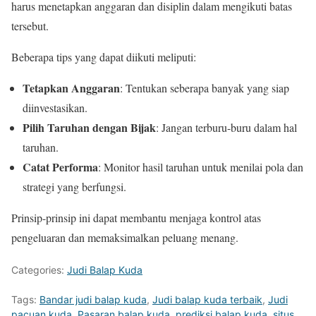
harus menetapkan anggaran dan disiplin dalam mengikuti batas
tersebut.
Beberapa tips yang dapat diikuti meliputi:
Tetapkan Anggaran
: Tentukan seberapa banyak yang siap
diinvestasikan.
Pilih Taruhan dengan Bijak
: Jangan terburu-buru dalam hal
taruhan.
Catat Performa
: Monitor hasil taruhan untuk menilai pola dan
strategi yang berfungsi.
Prinsip-prinsip ini dapat membantu menjaga kontrol atas
pengeluaran dan memaksimalkan peluang menang.
Categories:
Judi Balap Kuda
Tags:
Bandar judi balap kuda
,
Judi balap kuda terbaik
,
Judi
pacuan kuda
,
Pasaran balap kuda
,
prediksi balap kuda
,
situs