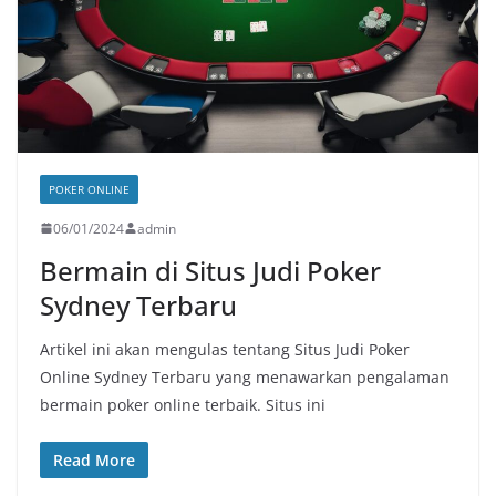
POKER ONLINE
06/01/2024
admin
Bermain di Situs Judi Poker
Sydney Terbaru
Artikel ini akan mengulas tentang Situs Judi Poker
Online Sydney Terbaru yang menawarkan pengalaman
bermain poker online terbaik. Situs ini
Read More