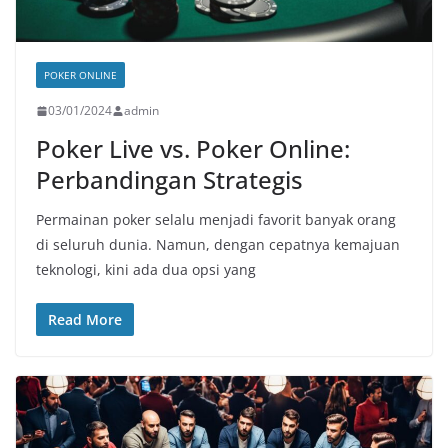
POKER ONLINE
03/01/2024
admin
Poker Live vs. Poker Online:
Perbandingan Strategis
Permainan poker selalu menjadi favorit banyak orang
di seluruh dunia. Namun, dengan cepatnya kemajuan
teknologi, kini ada dua opsi yang
Read More