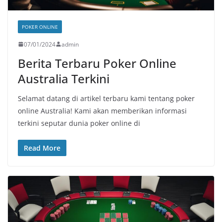
POKER ONLINE
07/01/2024
admin
Berita Terbaru Poker Online
Australia Terkini
Selamat datang di artikel terbaru kami tentang poker
online Australia! Kami akan memberikan informasi
terkini seputar dunia poker online di
Read More