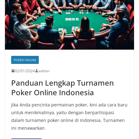
POKER ONLINE
02/01/2024
admin
Panduan Lengkap Turnamen
Poker Online Indonesia
Jika Anda pencinta permainan poker, kini ada cara baru
untuk menikmatinya, yaitu dengan berpartisipasi
dalam turnamen poker online di Indonesia. Turnamen
ini menawarkan