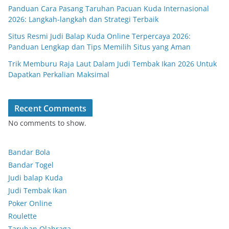
Panduan Cara Pasang Taruhan Pacuan Kuda Internasional
2026: Langkah-langkah dan Strategi Terbaik
Situs Resmi Judi Balap Kuda Online Terpercaya 2026:
Panduan Lengkap dan Tips Memilih Situs yang Aman
Trik Memburu Raja Laut Dalam Judi Tembak Ikan 2026 Untuk
Dapatkan Perkalian Maksimal
Recent Comments
No comments to show.
Bandar Bola
Bandar Togel
Judi balap Kuda
Judi Tembak Ikan
Poker Online
Roulette
Taruhan Olahraga