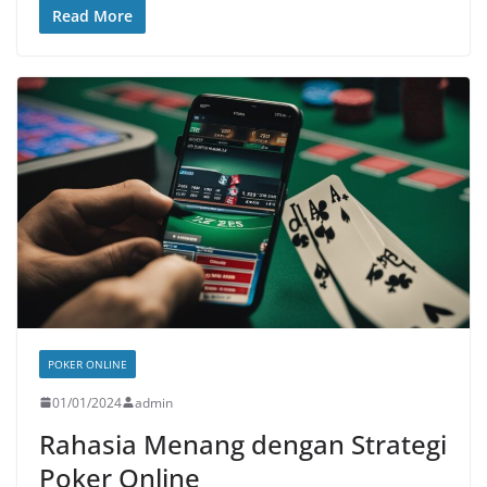
Read More
POKER ONLINE
01/01/2024
admin
Rahasia Menang dengan Strategi
Poker Online