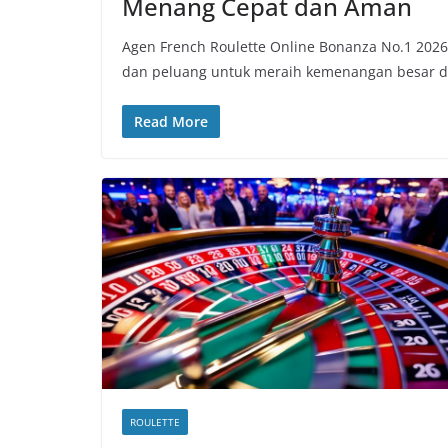
Menang Cepat dan Aman
Agen French Roulette Online Bonanza No.1 20
dan peluang untuk meraih kemenangan besar d
Read More
ROULETTE