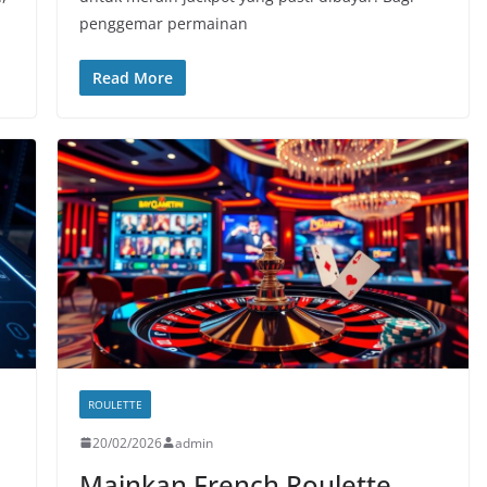
penggemar permainan
Read More
ROULETTE
20/02/2026
admin
e
Mainkan French Roulette