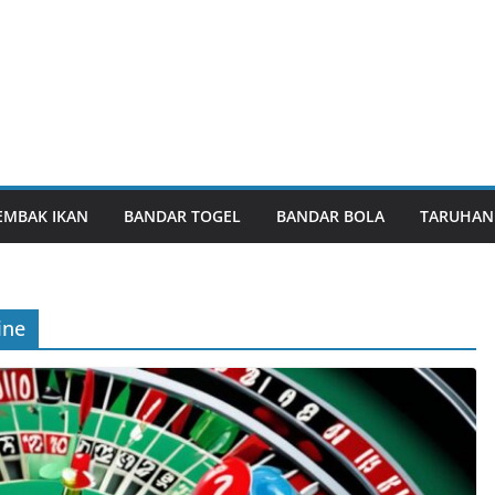
TEMBAK IKAN
BANDAR TOGEL
BANDAR BOLA
TARUHAN
ine