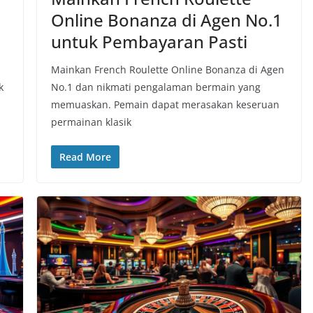
Online Bonanza di Agen No.1
untuk Pembayaran Pasti
Mainkan French Roulette Online Bonanza di Agen
k
No.1 dan nikmati pengalaman bermain yang
memuaskan. Pemain dapat merasakan keseruan
permainan klasik
Read More