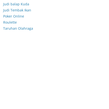
Judi balap Kuda
Judi Tembak Ikan
Poker Online
Roulette
Taruhan Olahraga