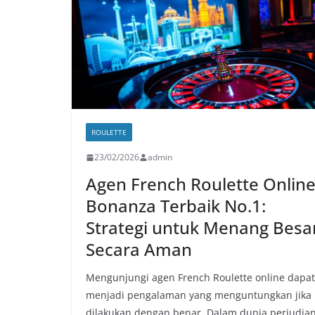
ROULETTE
23/02/2026
admin
Agen French Roulette Onlin
Bonanza Terbaik No.1:
Strategi untuk Menang Besa
Secara Aman
Mengunjungi agen French Roulette online dapat
menjadi pengalaman yang menguntungkan jika
dilakukan dengan benar. Dalam dunia perjudian