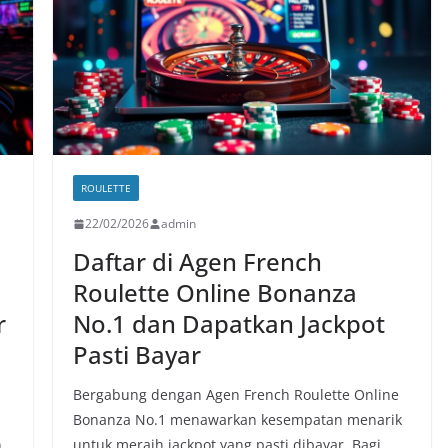
ROULETTE
22/02/2026
admin
e
Daftar di Agen French
Roulette Online Bonanza
r
No.1 dan Dapatkan Jackpot
Pasti Bayar
Bergabung dengan Agen French Roulette Online
Bonanza No.1 menawarkan kesempatan menarik
,
untuk meraih jackpot yang pasti dibayar. Bagi