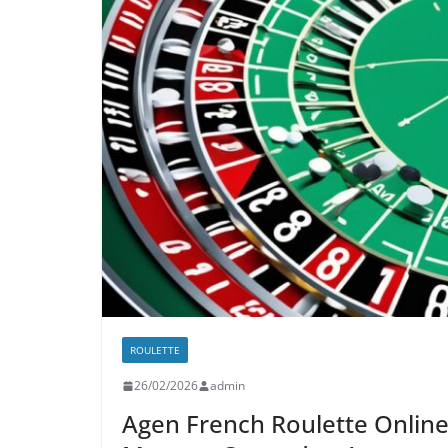
ROULETTE
26/02/2026
admin
Agen French Roulette Online