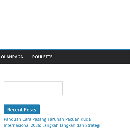
 OLAHRAGA
ROULETTE
Recent Posts
Panduan Cara Pasang Taruhan Pacuan Kuda
Internasional 2026: Langkah-langkah dan Strategi