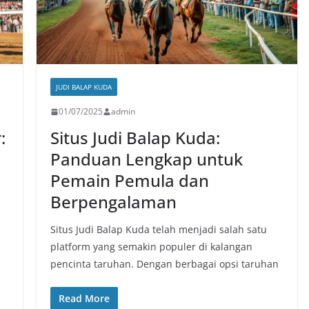
JUDI BALAP KUDA
01/07/2025
admin
:
Situs Judi Balap Kuda:
Panduan Lengkap untuk
Pemain Pemula dan
Berpengalaman
Situs Judi Balap Kuda telah menjadi salah satu
platform yang semakin populer di kalangan
pencinta taruhan. Dengan berbagai opsi taruhan
Read More