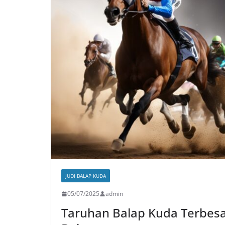
JUDI BALAP KUDA
05/07/2025
admin
Taruhan Balap Kuda Terbesa