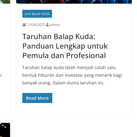
JUDI BALAP KUDA
12/04/2025
admin
Taruhan Balap Kuda:
Panduan Lengkap untuk
Pemula dan Profesional
Taruhan balap kuda telah menjadi salah satu
i
bentuk hiburan dan investasi yang menarik bagi
banyak orang. Dalam dunia taruhan ini,
Read More