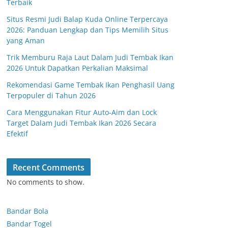
Terbaik
Situs Resmi Judi Balap Kuda Online Terpercaya
2026: Panduan Lengkap dan Tips Memilih Situs
yang Aman
Trik Memburu Raja Laut Dalam Judi Tembak Ikan
2026 Untuk Dapatkan Perkalian Maksimal
Rekomendasi Game Tembak Ikan Penghasil Uang
Terpopuler di Tahun 2026
Cara Menggunakan Fitur Auto-Aim dan Lock
Target Dalam Judi Tembak Ikan 2026 Secara
Efektif
Recent Comments
No comments to show.
Bandar Bola
Bandar Togel