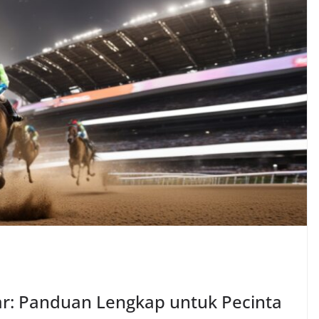
r: Panduan Lengkap untuk Pecinta