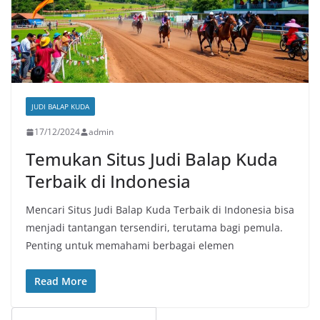
JUDI BALAP KUDA
17/12/2024
admin
Temukan Situs Judi Balap Kuda
Terbaik di Indonesia
Mencari Situs Judi Balap Kuda Terbaik di Indonesia bisa
menjadi tantangan tersendiri, terutama bagi pemula.
Penting untuk memahami berbagai elemen
Read More