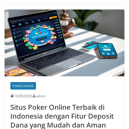
POKER ONLINE
16/05/2026
admin
Situs Poker Online Terbaik di
Indonesia dengan Fitur Deposit
Dana yang Mudah dan Aman