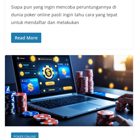
Siapa pun yang ingin mencoba peruntungannya di
dunia poker online pasti ingin tahu cara yang tepat
untuk mendaftar dan melakukan
Read More
POKER ONLINE