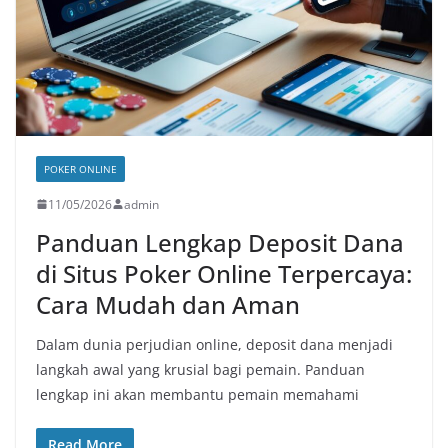
POKER ONLINE
11/05/2026
admin
Panduan Lengkap Deposit Dana
di Situs Poker Online Terpercaya:
Cara Mudah dan Aman
Dalam dunia perjudian online, deposit dana menjadi
langkah awal yang krusial bagi pemain. Panduan
lengkap ini akan membantu pemain memahami
Read More