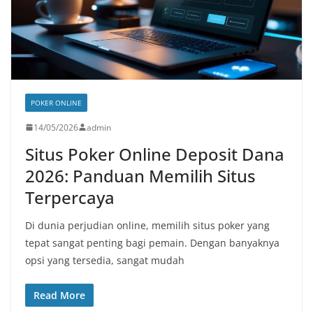
POKER ONLINE
14/05/2026
admin
Situs Poker Online Deposit Dana
2026: Panduan Memilih Situs
Terpercaya
Di dunia perjudian online, memilih situs poker yang
tepat sangat penting bagi pemain. Dengan banyaknya
opsi yang tersedia, sangat mudah
Read More