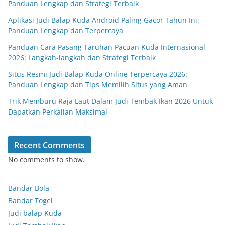
Panduan Lengkap dan Strategi Terbaik
Aplikasi Judi Balap Kuda Android Paling Gacor Tahun Ini:
Panduan Lengkap dan Terpercaya
Panduan Cara Pasang Taruhan Pacuan Kuda Internasional
2026: Langkah-langkah dan Strategi Terbaik
Situs Resmi Judi Balap Kuda Online Terpercaya 2026:
Panduan Lengkap dan Tips Memilih Situs yang Aman
Trik Memburu Raja Laut Dalam Judi Tembak Ikan 2026 Untuk
Dapatkan Perkalian Maksimal
Recent Comments
No comments to show.
Bandar Bola
Bandar Togel
Judi balap Kuda