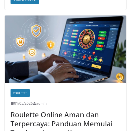
ROULETTE
01/05/2026
admin
Roulette Online Aman dan
Terpercaya: Panduan Memulai