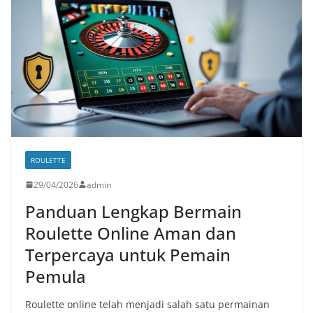
ROULETTE
29/04/2026
admin
Panduan Lengkap Bermain
Roulette Online Aman dan
Terpercaya untuk Pemain
Pemula
Roulette online telah menjadi salah satu permainan