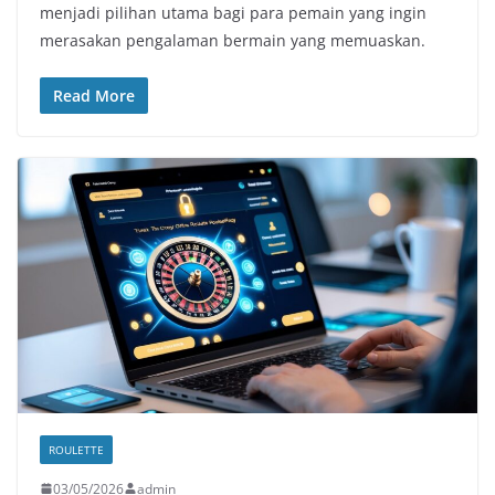
menjadi pilihan utama bagi para pemain yang ingin
merasakan pengalaman bermain yang memuaskan.
Read More
ROULETTE
03/05/2026
admin