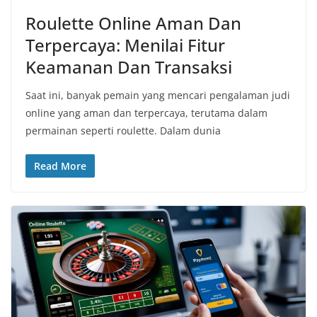
Roulette Online Aman Dan
Terpercaya: Menilai Fitur
Keamanan Dan Transaksi
Saat ini, banyak pemain yang mencari pengalaman judi
online yang aman dan terpercaya, terutama dalam
permainan seperti roulette. Dalam dunia
Read More