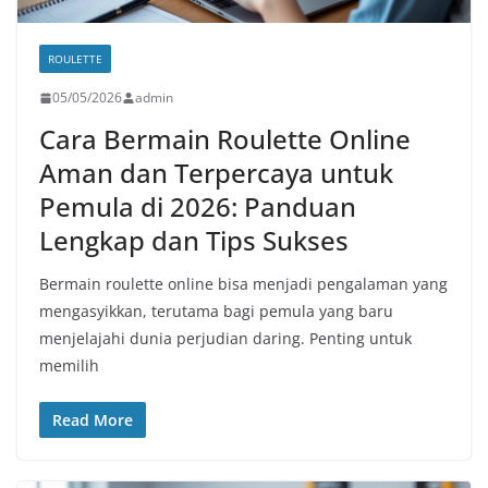
ROULETTE
05/05/2026
admin
Cara Bermain Roulette Online
Aman dan Terpercaya untuk
Pemula di 2026: Panduan
Lengkap dan Tips Sukses
Bermain roulette online bisa menjadi pengalaman yang
mengasyikkan, terutama bagi pemula yang baru
menjelajahi dunia perjudian daring. Penting untuk
memilih
Read More