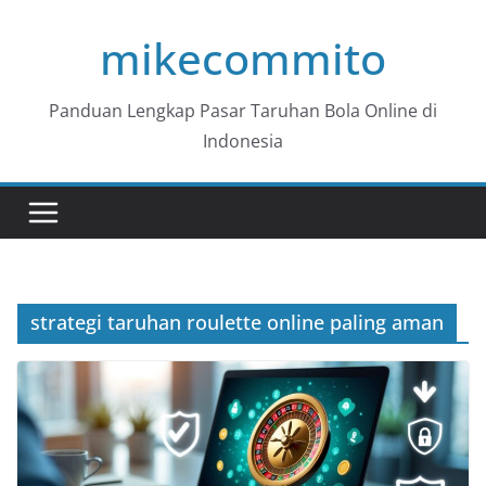
Skip
mikecommito
to
content
Panduan Lengkap Pasar Taruhan Bola Online di
Indonesia
strategi taruhan roulette online paling aman