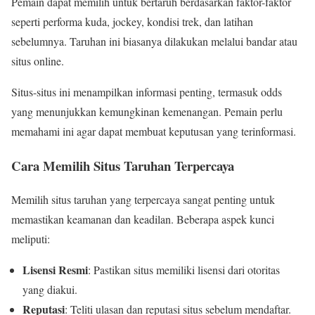
Pemain dapat memilih untuk bertaruh berdasarkan faktor-faktor
seperti performa kuda, jockey, kondisi trek, dan latihan
sebelumnya. Taruhan ini biasanya dilakukan melalui bandar atau
situs online.
Situs-situs ini menampilkan informasi penting, termasuk odds
yang menunjukkan kemungkinan kemenangan. Pemain perlu
memahami ini agar dapat membuat keputusan yang terinformasi.
Cara Memilih Situs Taruhan Terpercaya
Memilih situs taruhan yang terpercaya sangat penting untuk
memastikan keamanan dan keadilan. Beberapa aspek kunci
meliputi:
Lisensi Resmi
: Pastikan situs memiliki lisensi dari otoritas
yang diakui.
Reputasi
: Teliti ulasan dan reputasi situs sebelum mendaftar.