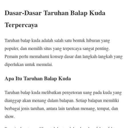
Dasar-Dasar Taruhan Balap Kuda
Terpercaya
Taruhan balap kuda adalah salah satu bentuk hiburan yang
populer, dan memilih situs yang terpercaya sangat penting.
Pemain perlu memahami konsep dasar dan langkah-langkah yang
diperlukan untuk memulai.
Apa Itu Taruhan Balap Kuda
Taruhan balap kuda melibatkan penyetoran uang pada kuda yang
dianggap akan menang dalam balapan. Setiap balapan memiliki
berbagai jenis taruhan, antara lain taruhan menang, tempat, dan
show.