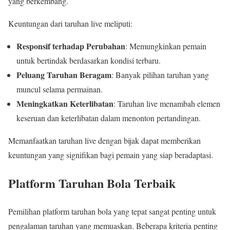
yang berkembang.
Keuntungan dari taruhan live meliputi:
Responsif terhadap Perubahan
: Memungkinkan pemain
untuk bertindak berdasarkan kondisi terbaru.
Peluang Taruhan Beragam
: Banyak pilihan taruhan yang
muncul selama permainan.
Meningkatkan Keterlibatan
: Taruhan live menambah elemen
keseruan dan keterlibatan dalam menonton pertandingan.
Memanfaatkan taruhan live dengan bijak dapat memberikan
keuntungan yang signifikan bagi pemain yang siap beradaptasi.
Platform Taruhan Bola Terbaik
Pemilihan platform taruhan bola yang tepat sangat penting untuk
pengalaman taruhan yang memuaskan. Beberapa kriteria penting