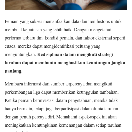
Pemain yang sukses memanfaatkan data dan tren historis untuk
membuat keputusan yang lebih baik. Dengan mengetahui
performa terbaru tim, kondisi pemain, dan faktor eksternal seperti
cuaca, mereka dapat mengidentifikasi peluang yang
Kedisiplinan dalam mengikuti strategi
menguntungkan.
taruhan dapat membantu menghasilkan keuntungan jangka
panjang.
Membaca informasi dari sumber terpercaya dan mengikuti
perkembangan liga dapat memberikan keunggulan tambahan.
Ketika pemain berinvestasi dalam pengetahuan, mereka tidak
hanya bermain, tetapi juga berpartisipasi dalam dunia taruhan
dengan penuh percaya diri. Memahami aspek-aspek ini akan
meningkatkan kemungkinan kemenangan dalam setiap taruhan