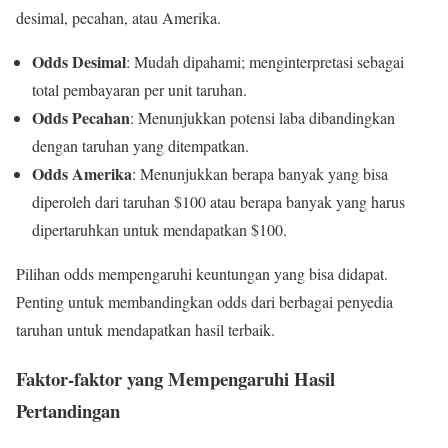
desimal, pecahan, atau Amerika.
Odds Desimal
: Mudah dipahami; menginterpretasi sebagai
total pembayaran per unit taruhan.
Odds Pecahan
: Menunjukkan potensi laba dibandingkan
dengan taruhan yang ditempatkan.
Odds Amerika
: Menunjukkan berapa banyak yang bisa
diperoleh dari taruhan $100 atau berapa banyak yang harus
dipertaruhkan untuk mendapatkan $100.
Pilihan odds mempengaruhi keuntungan yang bisa didapat.
Penting untuk membandingkan odds dari berbagai penyedia
taruhan untuk mendapatkan hasil terbaik.
Faktor-faktor yang Mempengaruhi Hasil
Pertandingan