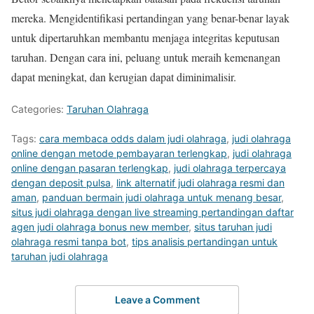
mereka. Mengidentifikasi pertandingan yang benar-benar layak
untuk dipertaruhkan membantu menjaga integritas keputusan
taruhan. Dengan cara ini, peluang untuk meraih kemenangan
dapat meningkat, dan kerugian dapat diminimalisir.
Categories:
Taruhan Olahraga
Tags:
cara membaca odds dalam judi olahraga
,
judi olahraga
online dengan metode pembayaran terlengkap
,
judi olahraga
online dengan pasaran terlengkap
,
judi olahraga terpercaya
dengan deposit pulsa
,
link alternatif judi olahraga resmi dan
aman
,
panduan bermain judi olahraga untuk menang besar
,
situs judi olahraga dengan live streaming pertandingan daftar
agen judi olahraga bonus new member
,
situs taruhan judi
olahraga resmi tanpa bot
,
tips analisis pertandingan untuk
taruhan judi olahraga
Leave a Comment