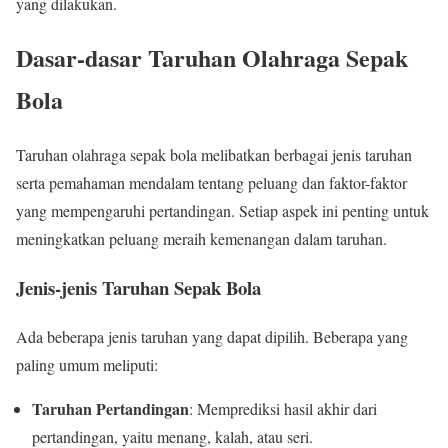
yang dilakukan.
Dasar-dasar Taruhan Olahraga Sepak
Bola
Taruhan olahraga sepak bola melibatkan berbagai jenis taruhan
serta pemahaman mendalam tentang peluang dan faktor-faktor
yang mempengaruhi pertandingan. Setiap aspek ini penting untuk
meningkatkan peluang meraih kemenangan dalam taruhan.
Jenis-jenis Taruhan Sepak Bola
Ada beberapa jenis taruhan yang dapat dipilih. Beberapa yang
paling umum meliputi:
Taruhan Pertandingan
: Memprediksi hasil akhir dari
pertandingan, yaitu menang, kalah, atau seri.