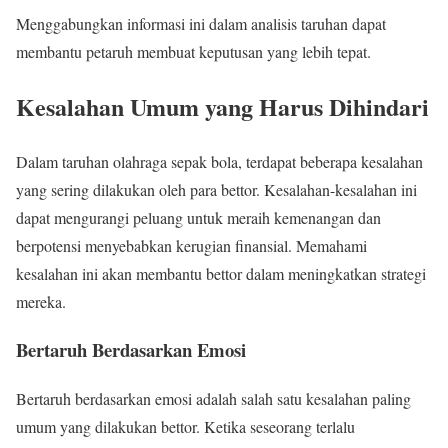
Menggabungkan informasi ini dalam analisis taruhan dapat
membantu petaruh membuat keputusan yang lebih tepat.
Kesalahan Umum yang Harus Dihindari
Dalam taruhan olahraga sepak bola, terdapat beberapa kesalahan
yang sering dilakukan oleh para bettor. Kesalahan-kesalahan ini
dapat mengurangi peluang untuk meraih kemenangan dan
berpotensi menyebabkan kerugian finansial. Memahami
kesalahan ini akan membantu bettor dalam meningkatkan strategi
mereka.
Bertaruh Berdasarkan Emosi
Bertaruh berdasarkan emosi adalah salah satu kesalahan paling
umum yang dilakukan bettor. Ketika seseorang terlalu