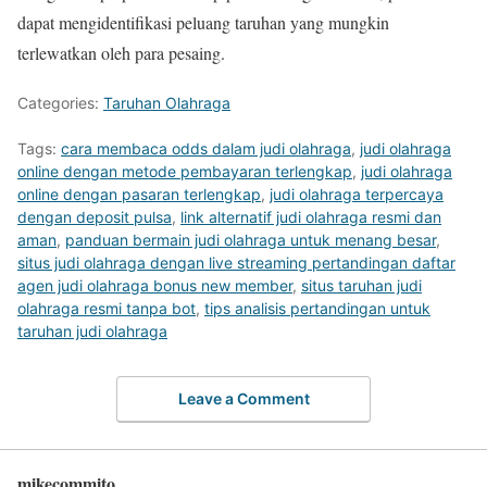
dapat mengidentifikasi peluang taruhan yang mungkin
terlewatkan oleh para pesaing.
Categories:
Taruhan Olahraga
Tags:
cara membaca odds dalam judi olahraga
,
judi olahraga
online dengan metode pembayaran terlengkap
,
judi olahraga
online dengan pasaran terlengkap
,
judi olahraga terpercaya
dengan deposit pulsa
,
link alternatif judi olahraga resmi dan
aman
,
panduan bermain judi olahraga untuk menang besar
,
situs judi olahraga dengan live streaming pertandingan daftar
agen judi olahraga bonus new member
,
situs taruhan judi
olahraga resmi tanpa bot
,
tips analisis pertandingan untuk
taruhan judi olahraga
Leave a Comment
mikecommito