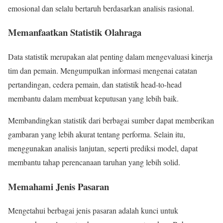
emosional dan selalu bertaruh berdasarkan analisis rasional.
Memanfaatkan Statistik Olahraga
Data statistik merupakan alat penting dalam mengevaluasi kinerja
tim dan pemain. Mengumpulkan informasi mengenai catatan
pertandingan, cedera pemain, dan statistik head-to-head
membantu dalam membuat keputusan yang lebih baik.
Membandingkan statistik dari berbagai sumber dapat memberikan
gambaran yang lebih akurat tentang performa. Selain itu,
menggunakan analisis lanjutan, seperti prediksi model, dapat
membantu tahap perencanaan taruhan yang lebih solid.
Memahami Jenis Pasaran
Mengetahui berbagai jenis pasaran adalah kunci untuk