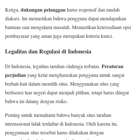
dukungan pelanggan
Ketiga,
harus responsif dan mudah
diakses. Ini memastikan bahwa pengguna dapat mendapatkan
bantuan saat mengalami masalah. Memastikan ketersediaan opsi
pembayaran yang aman juga merupakan kriteria kunci.
Legalitas dan Regulasi di Indonesia
Peraturan
Di Indonesia, legalitas taruhan olahraga terbatas.
perjudian
yang ketat mengharuskan pengguna untuk sangat
berhati-hati dalam memilih situs. Menggunakan situs yang
berlisensi luar negeri dapat menjadi pilihan, tetapi harus diingat
bahwa ini datang dengan risiko.
Penting untuk memahami bahwa banyak situs taruhan
internasional tidak terdaftar di Indonesia. Oleh karena itu,
penggunaan situs tersebut harus dilakukan dengan