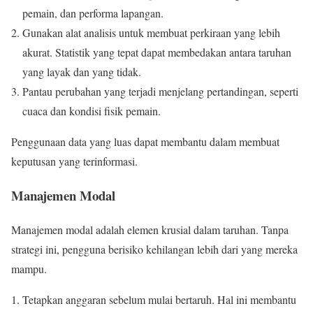
pemain, dan performa lapangan.
Gunakan alat analisis untuk membuat perkiraan yang lebih
akurat. Statistik yang tepat dapat membedakan antara taruhan
yang layak dan yang tidak.
Pantau perubahan yang terjadi menjelang pertandingan, seperti
cuaca dan kondisi fisik pemain.
Penggunaan data yang luas dapat membantu dalam membuat
keputusan yang terinformasi.
Manajemen Modal
Manajemen modal adalah elemen krusial dalam taruhan. Tanpa
strategi ini, pengguna berisiko kehilangan lebih dari yang mereka
mampu.
Tetapkan anggaran sebelum mulai bertaruh. Hal ini membantu