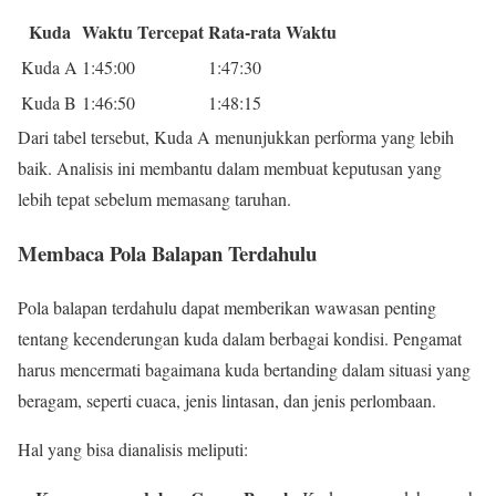
Kuda
Waktu Tercepat
Rata-rata Waktu
Kuda A
1:45:00
1:47:30
Kuda B
1:46:50
1:48:15
Dari tabel tersebut, Kuda A menunjukkan performa yang lebih
baik. Analisis ini membantu dalam membuat keputusan yang
lebih tepat sebelum memasang taruhan.
Membaca Pola Balapan Terdahulu
Pola balapan terdahulu dapat memberikan wawasan penting
tentang kecenderungan kuda dalam berbagai kondisi. Pengamat
harus mencermati bagaimana kuda bertanding dalam situasi yang
beragam, seperti cuaca, jenis lintasan, dan jenis perlombaan.
Hal yang bisa dianalisis meliputi: