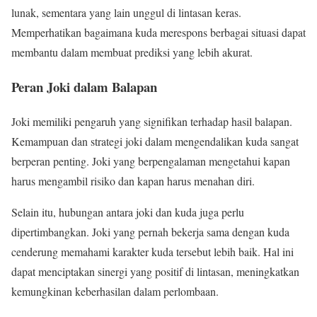
lunak, sementara yang lain unggul di lintasan keras.
Memperhatikan bagaimana kuda merespons berbagai situasi dapat
membantu dalam membuat prediksi yang lebih akurat.
Peran Joki dalam Balapan
Joki memiliki pengaruh yang signifikan terhadap hasil balapan.
Kemampuan dan strategi joki dalam mengendalikan kuda sangat
berperan penting. Joki yang berpengalaman mengetahui kapan
harus mengambil risiko dan kapan harus menahan diri.
Selain itu, hubungan antara joki dan kuda juga perlu
dipertimbangkan. Joki yang pernah bekerja sama dengan kuda
cenderung memahami karakter kuda tersebut lebih baik. Hal ini
dapat menciptakan sinergi yang positif di lintasan, meningkatkan
kemungkinan keberhasilan dalam perlombaan.