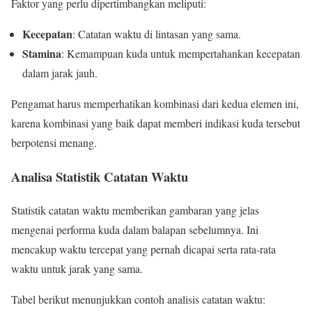
Faktor yang perlu dipertimbangkan meliputi:
Kecepatan
: Catatan waktu di lintasan yang sama.
Stamina
: Kemampuan kuda untuk mempertahankan kecepatan
dalam jarak jauh.
Pengamat harus memperhatikan kombinasi dari kedua elemen ini,
karena kombinasi yang baik dapat memberi indikasi kuda tersebut
berpotensi menang.
Analisa Statistik Catatan Waktu
Statistik catatan waktu memberikan gambaran yang jelas
mengenai performa kuda dalam balapan sebelumnya. Ini
mencakup waktu tercepat yang pernah dicapai serta rata-rata
waktu untuk jarak yang sama.
Tabel berikut menunjukkan contoh analisis catatan waktu: