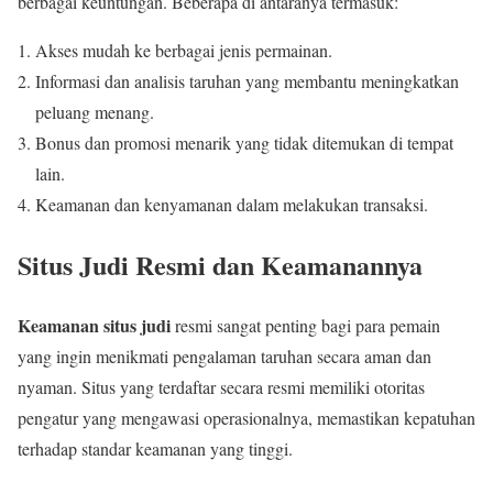
berbagai keuntungan. Beberapa di antaranya termasuk:
Akses mudah ke berbagai jenis permainan.
Informasi dan analisis taruhan yang membantu meningkatkan
peluang menang.
Bonus dan promosi menarik yang tidak ditemukan di tempat
lain.
Keamanan dan kenyamanan dalam melakukan transaksi.
Situs Judi Resmi dan Keamanannya
Keamanan situs judi
resmi sangat penting bagi para pemain
yang ingin menikmati pengalaman taruhan secara aman dan
nyaman. Situs yang terdaftar secara resmi memiliki otoritas
pengatur yang mengawasi operasionalnya, memastikan kepatuhan
terhadap standar keamanan yang tinggi.