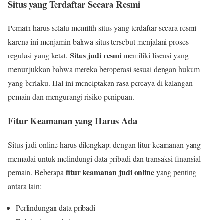
Situs yang Terdaftar Secara Resmi
Pemain harus selalu memilih situs yang terdaftar secara resmi
karena ini menjamin bahwa situs tersebut menjalani proses
Situs judi resmi
regulasi yang ketat.
memiliki lisensi yang
menunjukkan bahwa mereka beroperasi sesuai dengan hukum
yang berlaku. Hal ini menciptakan rasa percaya di kalangan
pemain dan mengurangi risiko penipuan.
Fitur Keamanan yang Harus Ada
Situs judi online harus dilengkapi dengan fitur keamanan yang
memadai untuk melindungi data pribadi dan transaksi finansial
fitur keamanan judi online
pemain. Beberapa
yang penting
antara lain:
Perlindungan data pribadi