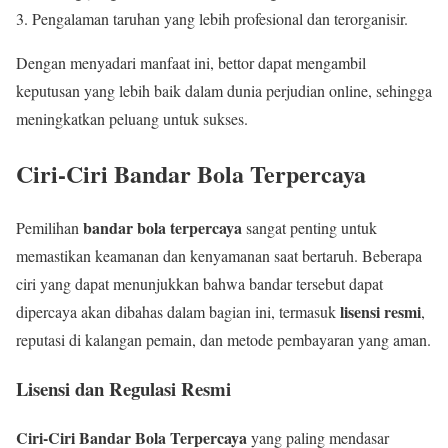
Pengalaman taruhan yang lebih profesional dan terorganisir.
Dengan menyadari manfaat ini, bettor dapat mengambil
keputusan yang lebih baik dalam dunia perjudian online, sehingga
meningkatkan peluang untuk sukses.
Ciri-Ciri Bandar Bola Terpercaya
bandar bola terpercaya
Pemilihan
sangat penting untuk
memastikan keamanan dan kenyamanan saat bertaruh. Beberapa
ciri yang dapat menunjukkan bahwa bandar tersebut dapat
lisensi resmi
dipercaya akan dibahas dalam bagian ini, termasuk
,
reputasi di kalangan pemain, dan metode pembayaran yang aman.
Lisensi dan Regulasi Resmi
Ciri-Ciri Bandar Bola Terpercaya
yang paling mendasar