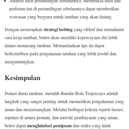
Analisis hasil pertandingan sebelumnya. Memeriksa hasil dan
performa tim di pertandingan sebelumnya dapat memberikan
wawasan yang berguna untuk taruhan yang akan datang.
strategi betting
Dengan menerapkan
yang efektif dan memahami
cara kerja taruhan, bettor akan memiliki kepercayaan diri lebih
dalam memasang taruhan. Memanfaatkan tips ini dapat
berkontribusi pada pengalaman taruhan yang lebih positif dan
menguntungkan.
Kesimpulan
Dalam dunia taruhan, memilih Bandar Bola Terpercaya adalah
langkah yang sangat penting untuk memastikan pengalaman yang
aman dan menyenangkan. Melalui berbagai kriteria seperti lisensi,
reputasi di antara pemain, dan metode pembayaran yang aman,
menghindari penipuan
bettor dapat
dan risiko yang tidak