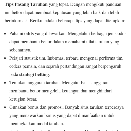
Tips Pasang Taruhan
yang tepat. Dengan mengikuti panduan
ini, bettor dapat membuat keputusan yang lebih baik dan lebih
berinformasi. Berikut adalah beberapa tips yang dapat diterapkan:
odds
Pahami
yang ditawarkan. Mengetahui berbagai jenis odds
dapat membantu bettor dalam memahami nilai taruhan yang
sebenarnya.
Pelajari statistik tim. Informasi terbaru mengenai performa tim,
cedera pemain, dan sejarah pertandingan sangat berpengaruh
strategi betting
pada
.
Tentukan anggaran taruhan. Mengatur batas anggaran
membantu bettor mengelola keuangan dan menghindari
kerugian besar.
Gunakan bonus dan promosi. Banyak situs taruhan terpercaya
yang menawarkan bonus yang dapat dimanfaatkan untuk
meningkatkan modal taruhan.