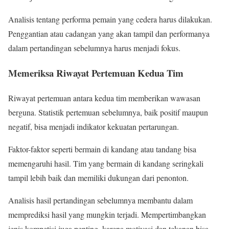
Analisis tentang performa pemain yang cedera harus dilakukan.
Penggantian atau cadangan yang akan tampil dan performanya
dalam pertandingan sebelumnya harus menjadi fokus.
Memeriksa Riwayat Pertemuan Kedua Tim
Riwayat pertemuan antara kedua tim memberikan wawasan
berguna. Statistik pertemuan sebelumnya, baik positif maupun
negatif, bisa menjadi indikator kekuatan pertarungan.
Faktor-faktor seperti bermain di kandang atau tandang bisa
memengaruhi hasil. Tim yang bermain di kandang seringkali
tampil lebih baik dan memiliki dukungan dari penonton.
Analisis hasil pertandingan sebelumnya membantu dalam
memprediksi hasil yang mungkin terjadi. Mempertimbangkan
jenis kompetisi juga penting, karena motivasi dan tekanan bisa