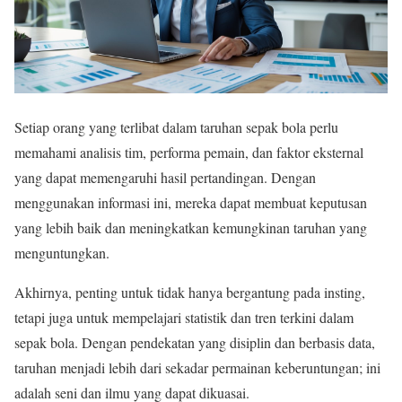
Setiap orang yang terlibat dalam taruhan sepak bola perlu
memahami analisis tim, performa pemain, dan faktor eksternal
yang dapat memengaruhi hasil pertandingan. Dengan
menggunakan informasi ini, mereka dapat membuat keputusan
yang lebih baik dan meningkatkan kemungkinan taruhan yang
menguntungkan.
Akhirnya, penting untuk tidak hanya bergantung pada insting,
tetapi juga untuk mempelajari statistik dan tren terkini dalam
sepak bola. Dengan pendekatan yang disiplin dan berbasis data,
taruhan menjadi lebih dari sekadar permainan keberuntungan; ini
adalah seni dan ilmu yang dapat dikuasai.