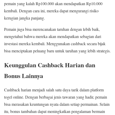
pemain yang kalah Rp100.000 akan mendapatkan Rp10.000
kembali. Dengan cara ini, mereka dapat mengurangi risiko
kerugian jangka panjang.
Pemain juga bisa merencanakan taruhan dengan lebih baik,
mengetahui bahwa mereka akan mendapatkan sebagian dari
investasi mereka kembali. Menggunakan cashback secara bijak
bisa menciptakan peluang baru untuk taruhan yang lebih strategis.
Keunggulan Cashback Harian dan
Bonus Lainnya
Cashback harian menjadi salah satu daya tarik dalam platform
togel online. Dengan berbagai jenis tawaran yang hadir, pemain
bisa merasakan keuntungan nyata dalam setiap permainan. Selain
itu, bonus tambahan dapat meningkatkan pengalaman bermain