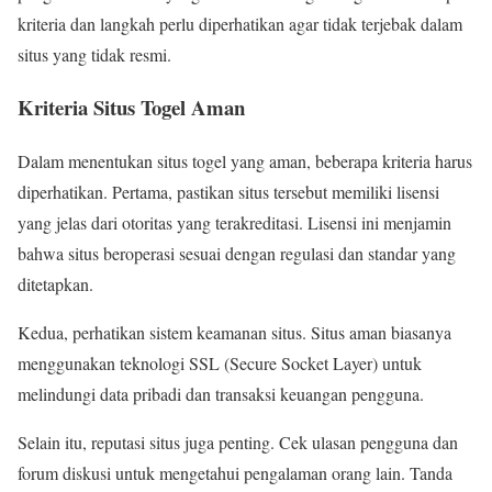
kriteria dan langkah perlu diperhatikan agar tidak terjebak dalam
situs yang tidak resmi.
Kriteria Situs Togel Aman
Dalam menentukan situs togel yang aman, beberapa kriteria harus
diperhatikan. Pertama, pastikan situs tersebut memiliki lisensi
yang jelas dari otoritas yang terakreditasi. Lisensi ini menjamin
bahwa situs beroperasi sesuai dengan regulasi dan standar yang
ditetapkan.
Kedua, perhatikan sistem keamanan situs. Situs aman biasanya
menggunakan teknologi SSL (Secure Socket Layer) untuk
melindungi data pribadi dan transaksi keuangan pengguna.
Selain itu, reputasi situs juga penting. Cek ulasan pengguna dan
forum diskusi untuk mengetahui pengalaman orang lain. Tanda