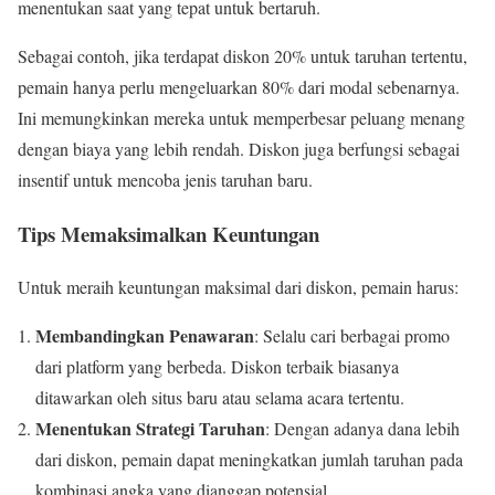
menentukan saat yang tepat untuk bertaruh.
Sebagai contoh, jika terdapat diskon 20% untuk taruhan tertentu,
pemain hanya perlu mengeluarkan 80% dari modal sebenarnya.
Ini memungkinkan mereka untuk memperbesar peluang menang
dengan biaya yang lebih rendah. Diskon juga berfungsi sebagai
insentif untuk mencoba jenis taruhan baru.
Tips Memaksimalkan Keuntungan
Untuk meraih keuntungan maksimal dari diskon, pemain harus:
Membandingkan Penawaran
: Selalu cari berbagai promo
dari platform yang berbeda. Diskon terbaik biasanya
ditawarkan oleh situs baru atau selama acara tertentu.
Menentukan Strategi Taruhan
: Dengan adanya dana lebih
dari diskon, pemain dapat meningkatkan jumlah taruhan pada
kombinasi angka yang dianggap potensial.