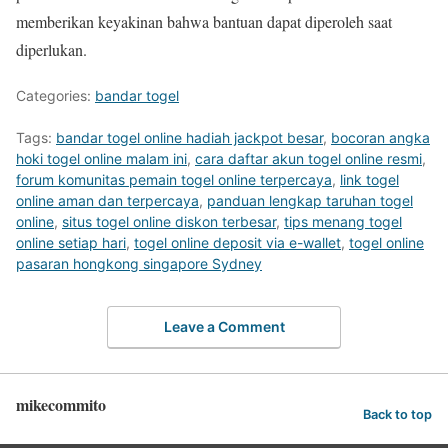
memberikan keyakinan bahwa bantuan dapat diperoleh saat
diperlukan.
Categories:
bandar togel
Tags:
bandar togel online hadiah jackpot besar
,
bocoran angka
hoki togel online malam ini
,
cara daftar akun togel online resmi
,
forum komunitas pemain togel online terpercaya
,
link togel
online aman dan terpercaya
,
panduan lengkap taruhan togel
online
,
situs togel online diskon terbesar
,
tips menang togel
online setiap hari
,
togel online deposit via e-wallet
,
togel online
pasaran hongkong singapore Sydney
Leave a Comment
mikecommito
Back to top