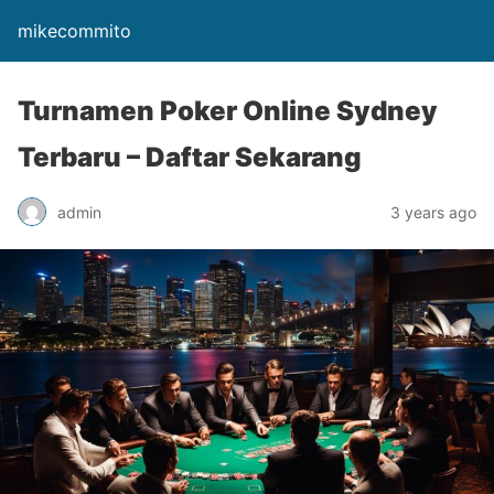
mikecommito
Turnamen Poker Online Sydney
Terbaru – Daftar Sekarang
admin
3 years ago