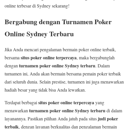
online terbesar di Sydney sekarang!
Bergabung dengan Turnamen Poker
Online Sydney Terbaru
Jika Anda mencari pengalaman bermain poker online terbaik,
situs poker online terpercaya
bersama
, maka bergabunglah
turnamen poker online Sydney terbaru
dengan
. Dalam
turnamen ini, Anda akan bermain bersama pemain poker terbaik
dari seluruh dunia. Selain prestise, turnamen ini juga menawarkan
hadiah besar yang tidak bisa Anda lewatkan.
situs poker online terpercaya
Terdapat berbagai
yang
turnamen poker online Sydney terbaru
menawarkan
di dalam
judi poker
layanannya. Pastikan pilihan Anda jatuh pada situs
terbaik
, dengan layanan berkualitas dan pengalaman bermain