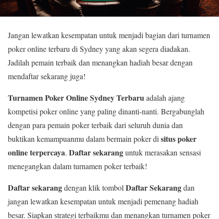
Jangan lewatkan kesempatan untuk menjadi bagian dari turnamen
poker online terbaru di Sydney yang akan segera diadakan.
Jadilah pemain terbaik dan menangkan hadiah besar dengan
mendaftar sekarang juga!
Turnamen Poker Online Sydney Terbaru
adalah ajang
kompetisi poker online yang paling dinanti-nanti. Bergabunglah
dengan para pemain poker terbaik dari seluruh dunia dan
situs poker
buktikan kemampuanmu dalam bermain poker di
online terpercaya
Daftar sekarang
.
untuk merasakan sensasi
menegangkan dalam turnamen poker terbaik!
Daftar sekarang
Daftar Sekarang
dengan klik tombol
dan
jangan lewatkan kesempatan untuk menjadi pemenang hadiah
besar. Siapkan strategi terbaikmu dan menangkan turnamen poker