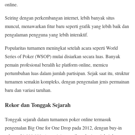
online.
Seiring dengan perkembangan internet, lebih banyak situs
muncul, menawarkan fitur baru seperti grafik yang lebih baik dan
pengalaman pengguna yang lebih interaktif.
Popularitas turnamen meningkat setelah acara seperti World
Series of Poker (WSOP) mulai disiarkan secara luas. Banyak
pemain profesional beralih ke platform online, memicu
pertumbuhan luas dalam jumlah partisipan. Sejak saat itu, struktur
turnamen semakin kompleks, dengan pengenalan jenis permainan
baru dan variasi taruhan.
Rekor dan Tonggak Sejarah
Tonggak sejarah dalam turnamen poker online termasuk
pengenalan Big One for One Drop pada 2012, dengan buy-in