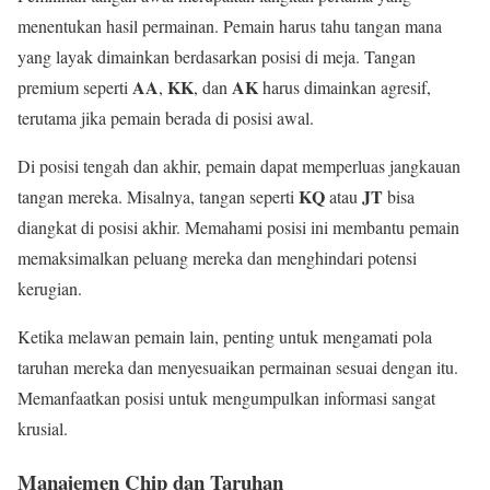
menentukan hasil permainan. Pemain harus tahu tangan mana
yang layak dimainkan berdasarkan posisi di meja. Tangan
AA
KK
AK
premium seperti
,
, dan
harus dimainkan agresif,
terutama jika pemain berada di posisi awal.
Di posisi tengah dan akhir, pemain dapat memperluas jangkauan
KQ
JT
tangan mereka. Misalnya, tangan seperti
atau
bisa
diangkat di posisi akhir. Memahami posisi ini membantu pemain
memaksimalkan peluang mereka dan menghindari potensi
kerugian.
Ketika melawan pemain lain, penting untuk mengamati pola
taruhan mereka dan menyesuaikan permainan sesuai dengan itu.
Memanfaatkan posisi untuk mengumpulkan informasi sangat
krusial.
Manajemen Chip dan Taruhan