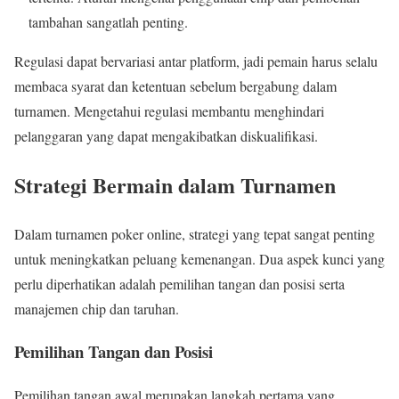
tambahan sangatlah penting.
Regulasi dapat bervariasi antar platform, jadi pemain harus selalu
membaca syarat dan ketentuan sebelum bergabung dalam
turnamen. Mengetahui regulasi membantu menghindari
pelanggaran yang dapat mengakibatkan diskualifikasi.
Strategi Bermain dalam Turnamen
Dalam turnamen poker online, strategi yang tepat sangat penting
untuk meningkatkan peluang kemenangan. Dua aspek kunci yang
perlu diperhatikan adalah pemilihan tangan dan posisi serta
manajemen chip dan taruhan.
Pemilihan Tangan dan Posisi
Pemilihan tangan awal merupakan langkah pertama yang