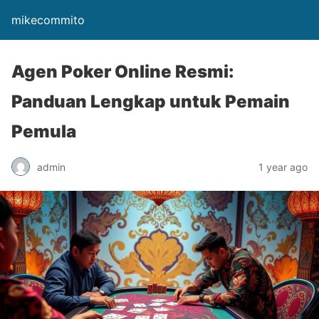
mikecommito
Agen Poker Online Resmi:
Panduan Lengkap untuk Pemain
Pemula
admin
1 year ago