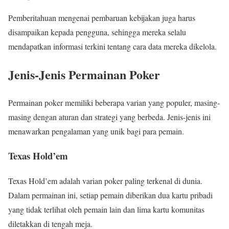
Pemberitahuan mengenai pembaruan kebijakan juga harus
disampaikan kepada pengguna, sehingga mereka selalu
mendapatkan informasi terkini tentang cara data mereka dikelola.
Jenis-Jenis Permainan Poker
Permainan poker memiliki beberapa varian yang populer, masing-
masing dengan aturan dan strategi yang berbeda. Jenis-jenis ini
menawarkan pengalaman yang unik bagi para pemain.
Texas Hold’em
Texas Hold’em adalah varian poker paling terkenal di dunia.
Dalam permainan ini, setiap pemain diberikan dua kartu pribadi
yang tidak terlihat oleh pemain lain dan lima kartu komunitas
diletakkan di tengah meja.