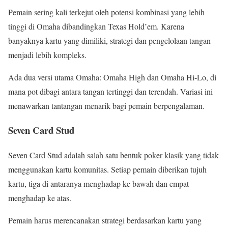
Pemain sering kali terkejut oleh potensi kombinasi yang lebih
tinggi di Omaha dibandingkan Texas Hold’em. Karena
banyaknya kartu yang dimiliki, strategi dan pengelolaan tangan
menjadi lebih kompleks.
Ada dua versi utama Omaha: Omaha High dan Omaha Hi-Lo, di
mana pot dibagi antara tangan tertinggi dan terendah. Variasi ini
menawarkan tantangan menarik bagi pemain berpengalaman.
Seven Card Stud
Seven Card Stud adalah salah satu bentuk poker klasik yang tidak
menggunakan kartu komunitas. Setiap pemain diberikan tujuh
kartu, tiga di antaranya menghadap ke bawah dan empat
menghadap ke atas.
Pemain harus merencanakan strategi berdasarkan kartu yang