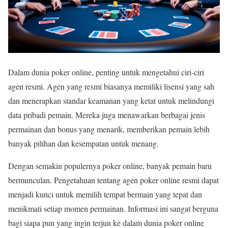
Dalam dunia poker online, penting untuk mengetahui ciri-ciri
agen resmi. Agen yang resmi biasanya memiliki lisensi yang sah
dan menerapkan standar keamanan yang ketat untuk melindungi
data pribadi pemain. Mereka juga menawarkan berbagai jenis
permainan dan bonus yang menarik, memberikan pemain lebih
banyak pilihan dan kesempatan untuk menang.
Dengan semakin populernya poker online, banyak pemain baru
bermunculan. Pengetahuan tentang agen poker online resmi dapat
menjadi kunci untuk memilih tempat bermain yang tepat dan
menikmati setiap momen permainan. Informasi ini sangat berguna
bagi siapa pun yang ingin terjun ke dalam dunia poker online