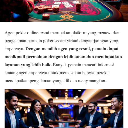
Agen poker online resmi merupakan platform yang menawarkan
pengalaman bermain poker secara virtual dengan jaringan yang
Dengan memilih agen yang resmi, pemain dapat
terpercaya.
menikmati permainan dengan lebih aman dan mendapatkan
layanan yang lebih baik.
Banyak pemain mencari informasi
tentang agen terpercaya untuk memastikan bahwa mereka
mendapatkan pengalaman yang adil dan menyenangkan.