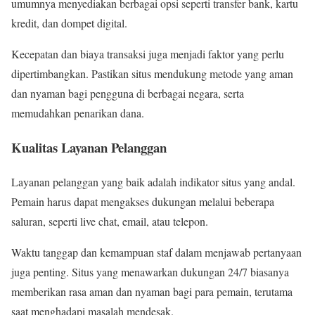
umumnya menyediakan berbagai opsi seperti transfer bank, kartu
kredit, dan dompet digital.
Kecepatan dan biaya transaksi juga menjadi faktor yang perlu
dipertimbangkan. Pastikan situs mendukung metode yang aman
dan nyaman bagi pengguna di berbagai negara, serta
memudahkan penarikan dana.
Kualitas Layanan Pelanggan
Layanan pelanggan yang baik adalah indikator situs yang andal.
Pemain harus dapat mengakses dukungan melalui beberapa
saluran, seperti live chat, email, atau telepon.
Waktu tanggap dan kemampuan staf dalam menjawab pertanyaan
juga penting. Situs yang menawarkan dukungan 24/7 biasanya
memberikan rasa aman dan nyaman bagi para pemain, terutama
saat menghadapi masalah mendesak.