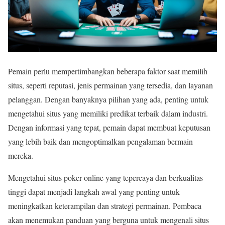
Pemain perlu mempertimbangkan beberapa faktor saat memilih
situs, seperti reputasi, jenis permainan yang tersedia, dan layanan
pelanggan. Dengan banyaknya pilihan yang ada, penting untuk
mengetahui situs yang memiliki predikat terbaik dalam industri.
Dengan informasi yang tepat, pemain dapat membuat keputusan
yang lebih baik dan mengoptimalkan pengalaman bermain
mereka.
Mengetahui situs poker online yang tepercaya dan berkualitas
tinggi dapat menjadi langkah awal yang penting untuk
meningkatkan keterampilan dan strategi permainan. Pembaca
akan menemukan panduan yang berguna untuk mengenali situs