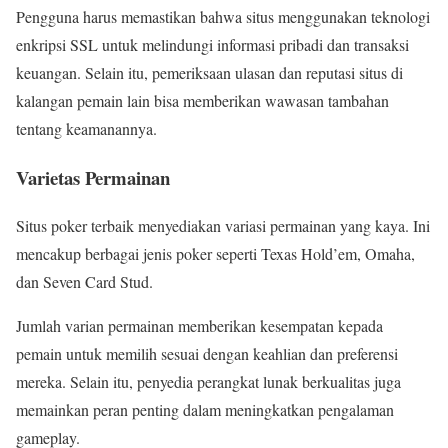
Pengguna harus memastikan bahwa situs menggunakan teknologi
enkripsi SSL untuk melindungi informasi pribadi dan transaksi
keuangan. Selain itu, pemeriksaan ulasan dan reputasi situs di
kalangan pemain lain bisa memberikan wawasan tambahan
tentang keamanannya.
Varietas Permainan
Situs poker terbaik menyediakan variasi permainan yang kaya. Ini
mencakup berbagai jenis poker seperti Texas Hold’em, Omaha,
dan Seven Card Stud.
Jumlah varian permainan memberikan kesempatan kepada
pemain untuk memilih sesuai dengan keahlian dan preferensi
mereka. Selain itu, penyedia perangkat lunak berkualitas juga
memainkan peran penting dalam meningkatkan pengalaman
gameplay.