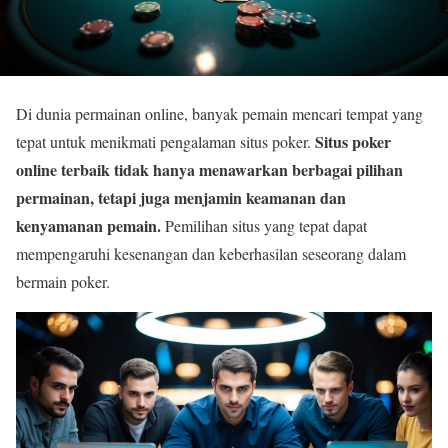
Di dunia permainan online, banyak pemain mencari tempat yang
Situs poker
tepat untuk menikmati pengalaman situs poker.
online terbaik tidak hanya menawarkan berbagai pilihan
permainan, tetapi juga menjamin keamanan dan
kenyamanan pemain.
Pemilihan situs yang tepat dapat
mempengaruhi kesenangan dan keberhasilan seseorang dalam
bermain poker.