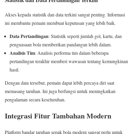
Akses kepada statistik dan data terkini sangat penting. Informasi
ini membantu pemain membuat keputusan yang lebih baik.
Data Pertandingan
: Statistik seperti jumlah gol, kartu, dan
penguasaan bola memberikan pandangan lebih dalam.
Analisis Tim
: Analisis performa tim dalam beberapa
pertandingan terakhir memberi wawasan tentang kemungkinan
hasil.
Dengan data tersebut, pemain dapat lebih percaya diri saat
memasang taruhan. Ini juga berfungsi untuk meningkatkan
pengalaman secara keseluruhan.
Integrasi Fitur Tambahan Modern
Platform bandar taruhan sepak bola modern sangat perlu untuk