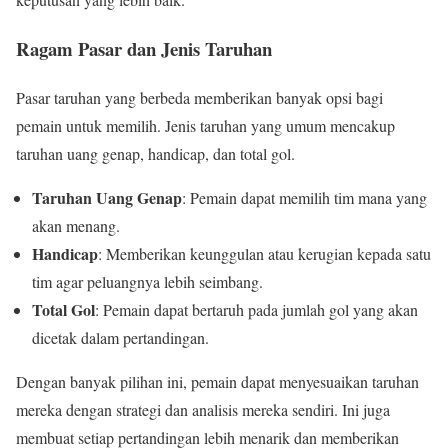
Ragam Pasar dan Jenis Taruhan
Pasar taruhan yang berbeda memberikan banyak opsi bagi
pemain untuk memilih. Jenis taruhan yang umum mencakup
taruhan uang genap, handicap, dan total gol.
Taruhan Uang Genap
: Pemain dapat memilih tim mana yang
akan menang.
Handicap
: Memberikan keunggulan atau kerugian kepada satu
tim agar peluangnya lebih seimbang.
Total Gol
: Pemain dapat bertaruh pada jumlah gol yang akan
dicetak dalam pertandingan.
Dengan banyak pilihan ini, pemain dapat menyesuaikan taruhan
mereka dengan strategi dan analisis mereka sendiri. Ini juga
membuat setiap pertandingan lebih menarik dan memberikan