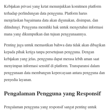
Kebijakan privasi yang ketat menunjukkan komitmen platform
terhadap perlindungan data pengguna. Platform harus
menjelaskan bagaimana data akan digunakan, disimpan, dan
dilindungi. Pengguna memiliki hak untuk mengetahui informasi
mana yang dikumpulkan dan tujuan penggunaannya.
Penting juga untuk memastikan bahwa data tidak akan dibagikan
kepada pihak ketiga tanpa persetujuan pengguna. Dengan
kebijakan yang jelas, pengguna dapat merasa lebih aman saat
menyimpan informasi sensitif di platform. Transparansi dalam
penggunaan data membangun kepercayaan antara pengguna dan
penyedia layanan.
Pengalaman Pengguna yang Responsif
Pengalaman pengguna yang responsif sangat penting untuk