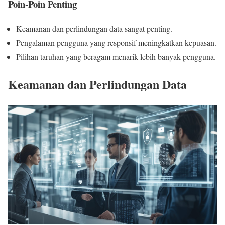
Poin-Poin Penting
Keamanan dan perlindungan data sangat penting.
Pengalaman pengguna yang responsif meningkatkan kepuasan.
Pilihan taruhan yang beragam menarik lebih banyak pengguna.
Keamanan dan Perlindungan Data