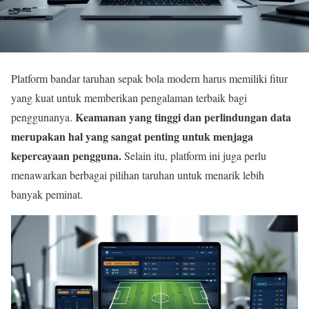
Platform bandar taruhan sepak bola modern harus memiliki fitur
yang kuat untuk memberikan pengalaman terbaik bagi
Keamanan yang tinggi dan perlindungan data
penggunanya.
merupakan hal yang sangat penting untuk menjaga
kepercayaan pengguna.
Selain itu, platform ini juga perlu
menawarkan berbagai pilihan taruhan untuk menarik lebih
banyak peminat.