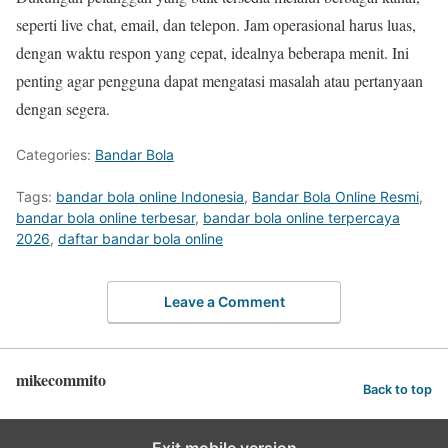
seperti live chat, email, dan telepon. Jam operasional harus luas,
dengan waktu respon yang cepat, idealnya beberapa menit. Ini
penting agar pengguna dapat mengatasi masalah atau pertanyaan
dengan segera.
Categories:
Bandar Bola
Tags:
bandar bola online Indonesia
,
Bandar Bola Online Resmi
,
bandar bola online terbesar
,
bandar bola online terpercaya
2026
,
daftar bandar bola online
Leave a Comment
mikecommito
Back to top
Exit mobile version