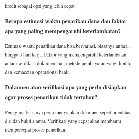
kredit sebagai opsi yang lebih cepat.
Berapa estimasi waktu penarikan dana dan faktor
apa yang paling mempengaruhi keterlambatan?
Estimasi waktu penarikan dana bisa bervariasi, biasanya antara 1
hingga 3 hari kerja. Faktor yang mempengaruhi keterlambatan
antara verifikasi dokumen lain, metode pembayaran yang dipilih,
dan kemacetan operasional bank.
Dokumen atau verifikasi apa yang perlu disiapkan
agar proses penarikan tidak tertahan?
Pengguna biasanya perlu menyiapkan dokumen seperti identitas
diri dan bukti alamat. Verifikasi yang cepat akan membantu
mempercepat proses penarikan.