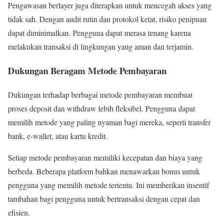
Pengawasan berlayer juga diterapkan untuk mencegah akses yang
tidak sah. Dengan audit rutin dan protokol ketat, risiko penipuan
dapat diminimalkan. Pengguna dapat merasa tenang karena
melakukan transaksi di lingkungan yang aman dan terjamin.
Dukungan Beragam Metode Pembayaran
Dukungan terhadap berbagai metode pembayaran membuat
proses deposit dan withdraw lebih fleksibel. Pengguna dapat
memilih metode yang paling nyaman bagi mereka, seperti transfer
bank, e-wallet, atau kartu kredit.
Setiap metode pembayaran memiliki kecepatan dan biaya yang
berbeda. Beberapa platform bahkan menawarkan bonus untuk
pengguna yang memilih metode tertentu. Ini memberikan insentif
tambahan bagi pengguna untuk bertransaksi dengan cepat dan
efisien.