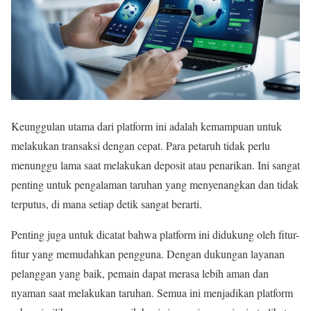
Keunggulan utama dari platform ini adalah kemampuan untuk
melakukan transaksi dengan cepat. Para petaruh tidak perlu
menunggu lama saat melakukan deposit atau penarikan. Ini sangat
penting untuk pengalaman taruhan yang menyenangkan dan tidak
terputus, di mana setiap detik sangat berarti.
Penting juga untuk dicatat bahwa platform ini didukung oleh fitur-
fitur yang memudahkan pengguna. Dengan dukungan layanan
pelanggan yang baik, pemain dapat merasa lebih aman dan
nyaman saat melakukan taruhan. Semua ini menjadikan platform