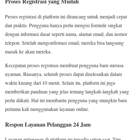
Proses Registrasi yang Mudah
Proses registrasi di platform ini dirancang untuk menjadi cepat
dan praktis. Pengguna hanya perlu mengisi formulir singkat
dengan informasi dasar seperti nama, alamat email, dan nomor
telepon. Setelah mengonfirmasi email, mereka bisa langsung
masuk ke akun mereka.
Kecepatan proses registrasi membuat pengguna baru merasa
nyaman. Biasanya, seluruh proses dapat diselesaikan dalam
waktu kurang dari 10 menit. Selain itu, platform ini juga
memberikan panduan yang jelas tentang langkah-langkah yang
perlu diikuti. Hal ini membantu pengguna yang mungkin baru
pertama kali menggunakan layanan online.
Respon Layanan Pelanggan 24 Jam
Layanan pelanggan di platform ini tersedia setiap saat. Tim