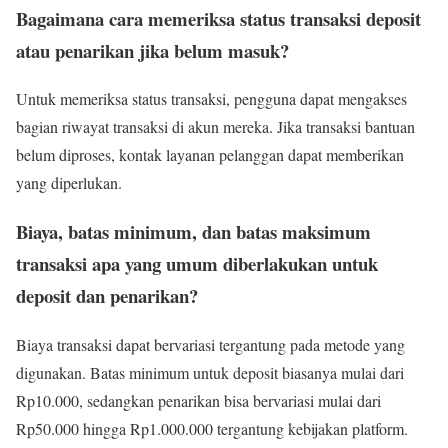
Bagaimana cara memeriksa status transaksi deposit
atau penarikan jika belum masuk?
Untuk memeriksa status transaksi, pengguna dapat mengakses
bagian riwayat transaksi di akun mereka. Jika transaksi bantuan
belum diproses, kontak layanan pelanggan dapat memberikan
yang diperlukan.
Biaya, batas minimum, dan batas maksimum
transaksi apa yang umum diberlakukan untuk
deposit dan penarikan?
Biaya transaksi dapat bervariasi tergantung pada metode yang
digunakan. Batas minimum untuk deposit biasanya mulai dari
Rp10.000, sedangkan penarikan bisa bervariasi mulai dari
Rp50.000 hingga Rp1.000.000 tergantung kebijakan platform.