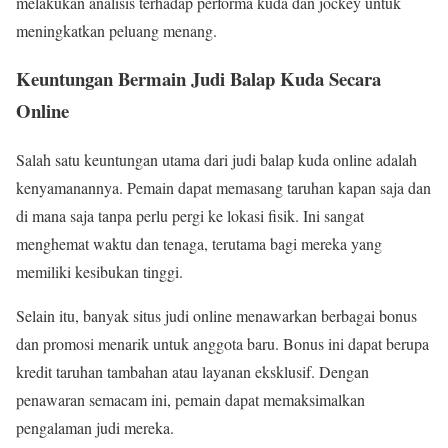
melakukan analisis terhadap performa kuda dan jockey untuk
meningkatkan peluang menang.
Keuntungan Bermain Judi Balap Kuda Secara
Online
Salah satu keuntungan utama dari judi balap kuda online adalah
kenyamanannya. Pemain dapat memasang taruhan kapan saja dan
di mana saja tanpa perlu pergi ke lokasi fisik. Ini sangat
menghemat waktu dan tenaga, terutama bagi mereka yang
memiliki kesibukan tinggi.
Selain itu, banyak situs judi online menawarkan berbagai bonus
dan promosi menarik untuk anggota baru. Bonus ini dapat berupa
kredit taruhan tambahan atau layanan eksklusif. Dengan
penawaran semacam ini, pemain dapat memaksimalkan
pengalaman judi mereka.