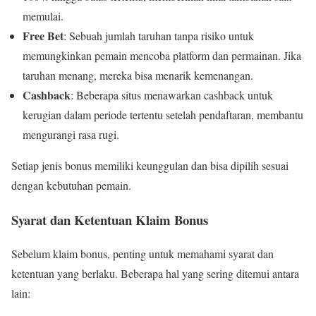
memulai.
Free Bet
: Sebuah jumlah taruhan tanpa risiko untuk
memungkinkan pemain mencoba platform dan permainan. Jika
taruhan menang, mereka bisa menarik kemenangan.
Cashback
: Beberapa situs menawarkan cashback untuk
kerugian dalam periode tertentu setelah pendaftaran, membantu
mengurangi rasa rugi.
Setiap jenis bonus memiliki keunggulan dan bisa dipilih sesuai
dengan kebutuhan pemain.
Syarat dan Ketentuan Klaim Bonus
Sebelum klaim bonus, penting untuk memahami syarat dan
ketentuan yang berlaku. Beberapa hal yang sering ditemui antara
lain: