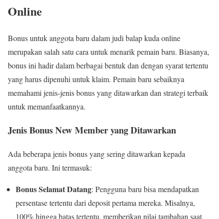
Online
Bonus untuk anggota baru dalam judi balap kuda online
merupakan salah satu cara untuk menarik pemain baru. Biasanya,
bonus ini hadir dalam berbagai bentuk dan dengan syarat tertentu
yang harus dipenuhi untuk klaim. Pemain baru sebaiknya
memahami jenis-jenis bonus yang ditawarkan dan strategi terbaik
untuk memanfaatkannya.
Jenis Bonus New Member yang Ditawarkan
Ada beberapa jenis bonus yang sering ditawarkan kepada
anggota baru. Ini termasuk:
Bonus Selamat Datang
: Pengguna baru bisa mendapatkan
persentase tertentu dari deposit pertama mereka. Misalnya,
100% hingga batas tertentu, memberikan nilai tambahan saat