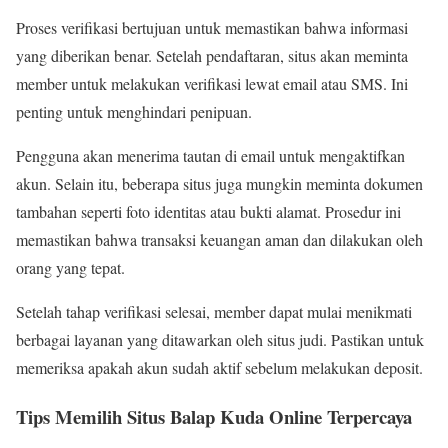
Proses verifikasi bertujuan untuk memastikan bahwa informasi
yang diberikan benar. Setelah pendaftaran, situs akan meminta
member untuk melakukan verifikasi lewat email atau SMS. Ini
penting untuk menghindari penipuan.
Pengguna akan menerima tautan di email untuk mengaktifkan
akun. Selain itu, beberapa situs juga mungkin meminta dokumen
tambahan seperti foto identitas atau bukti alamat. Prosedur ini
memastikan bahwa transaksi keuangan aman dan dilakukan oleh
orang yang tepat.
Setelah tahap verifikasi selesai, member dapat mulai menikmati
berbagai layanan yang ditawarkan oleh situs judi. Pastikan untuk
memeriksa apakah akun sudah aktif sebelum melakukan deposit.
Tips Memilih Situs Balap Kuda Online Terpercaya