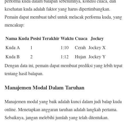
performa kuda dalam balapan sebelumnya, kondisi cuaca, dan
kesehatan kuda adalah faktor yang harus dipertimbangkan.
Pemain dapat membuat tabel untuk melacak performa kuda, yang
mencakup:
Nama Kuda
Posisi Terakhir
Waktu
Cuaca
Jockey
Kuda A
1
1:10
Cerah
Jockey X
Kuda B
2
1:12
Hujan
Jockey Y
Dengan data ini, pemain dapat membuat prediksi yang lebih tepat
tentang hasil balapan.
Manajemen Modal Dalam Taruhan
Manajemen modal yang baik adalah kunci dalam judi balap kuda
online. Menetapkan anggaran taruhan adalah langkah pertama.
Sebaiknya, jangan melebihi jumlah yang telah ditentukan.