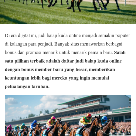
Di era digital ini, judi balap kuda online menjadi semakin populer
di kalangan para penjudi. Banyak situs menawarkan berbagai
Salah
bonus dan promosi menarik untuk menarik pemain baru.
satu pilihan terbaik adalah daftar judi balap kuda online
dengan bonus member baru yang besar, memberikan
keuntungan lebih bagi mereka yang ingin memulai
petualangan taruhan.