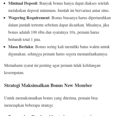
Minimal Deposit
: Banyak bonus hanya dapat diakses setelah
melakukan deposit minimum. Jumlah ini bervariasi antar situs.
Wagering Requirement
: Bonus biasanya harus dipertaruhkan
dalam jumlah tertentu sebelum dapat dicairkan. Misalnya, jika
bonus adalah 100 ribu dan syaratnya 10x, pemain harus
bertaruh total 1 juta.
Masa Berlaku
: Bonus sering kali memiliki batas waktu untuk
digunakan, sehingga pemain harus segera memanfaatkannya.
Memahami syarat ini penting agar pemain tidak kehilangan
kesempatan.
Strategi Maksimalkan Bonus New Member
Untuk memaksimalkan bonus yang diterima, pemain bisa
menerapkan beberapa strategi.