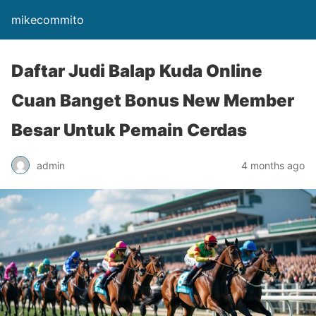
mikecommito
Daftar Judi Balap Kuda Online
Cuan Banget Bonus New Member
Besar Untuk Pemain Cerdas
admin
4 months ago