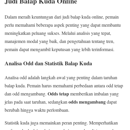
Judi Balap Kuda Online
Dalam meraih keuntungan dari judi balap kuda online, pemain
perlu memahami beberapa aspek penting yang dapat membantu
meningkatkan peluang sukses. Melalui analisis yang tepat,
manajemen modal yang baik, dan pengetahuan tentang tren,
pemain dapat mengambil keputusan yang lebih terinformasi.
Analisa Odd dan Statistik Balap Kuda
Analisa odd adalah langkah awal yang penting dalam taruhan
balap kuda. Pemain harus memahami perbedaan antara odd tetap
Odds tetap
dan odd mengambang.
memberikan imbalan yang
odds mengambang
jelas pada saat taruhan, sedangkan
dapat
berubah hingga waktu perlombaan.
Statistik kuda juga memainkan peran penting. Memperhatikan