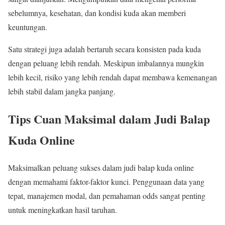
sebelumnya, kesehatan, dan kondisi kuda akan memberi
keuntungan.
Satu strategi juga adalah bertaruh secara konsisten pada kuda
dengan peluang lebih rendah. Meskipun imbalannya mungkin
lebih kecil, risiko yang lebih rendah dapat membawa kemenangan
lebih stabil dalam jangka panjang.
Tips Cuan Maksimal dalam Judi Balap
Kuda Online
Maksimalkan peluang sukses dalam judi balap kuda online
dengan memahami faktor-faktor kunci. Penggunaan data yang
tepat, manajemen modal, dan pemahaman odds sangat penting
untuk meningkatkan hasil taruhan.