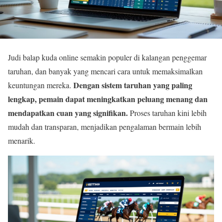
Judi balap kuda online semakin populer di kalangan penggemar
taruhan, dan banyak yang mencari cara untuk memaksimalkan
Dengan sistem taruhan yang paling
keuntungan mereka.
lengkap, pemain dapat meningkatkan peluang menang dan
mendapatkan cuan yang signifikan.
Proses taruhan kini lebih
mudah dan transparan, menjadikan pengalaman bermain lebih
menarik.