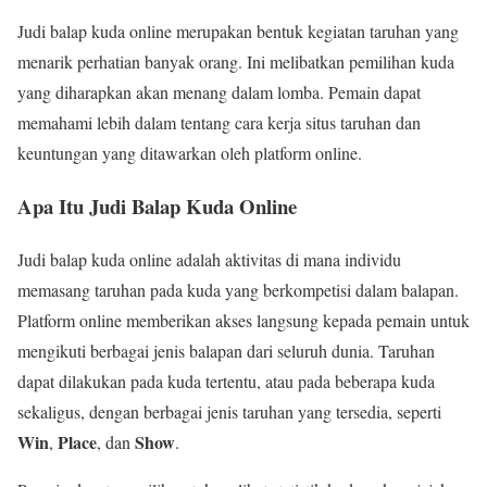
Judi balap kuda online merupakan bentuk kegiatan taruhan yang
menarik perhatian banyak orang. Ini melibatkan pemilihan kuda
yang diharapkan akan menang dalam lomba. Pemain dapat
memahami lebih dalam tentang cara kerja situs taruhan dan
keuntungan yang ditawarkan oleh platform online.
Apa Itu Judi Balap Kuda Online
Judi balap kuda online adalah aktivitas di mana individu
memasang taruhan pada kuda yang berkompetisi dalam balapan.
Platform online memberikan akses langsung kepada pemain untuk
mengikuti berbagai jenis balapan dari seluruh dunia. Taruhan
dapat dilakukan pada kuda tertentu, atau pada beberapa kuda
sekaligus, dengan berbagai jenis taruhan yang tersedia, seperti
Win
Place
Show
,
, dan
.