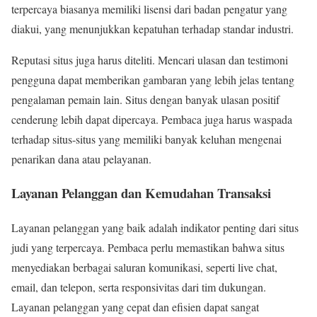
terpercaya biasanya memiliki lisensi dari badan pengatur yang
diakui, yang menunjukkan kepatuhan terhadap standar industri.
Reputasi situs juga harus diteliti. Mencari ulasan dan testimoni
pengguna dapat memberikan gambaran yang lebih jelas tentang
pengalaman pemain lain. Situs dengan banyak ulasan positif
cenderung lebih dapat dipercaya. Pembaca juga harus waspada
terhadap situs-situs yang memiliki banyak keluhan mengenai
penarikan dana atau pelayanan.
Layanan Pelanggan dan Kemudahan Transaksi
Layanan pelanggan yang baik adalah indikator penting dari situs
judi yang terpercaya. Pembaca perlu memastikan bahwa situs
menyediakan berbagai saluran komunikasi, seperti live chat,
email, dan telepon, serta responsivitas dari tim dukungan.
Layanan pelanggan yang cepat dan efisien dapat sangat