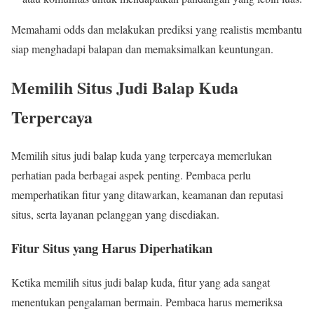
Memahami odds dan melakukan prediksi yang realistis membantu
siap menghadapi balapan dan memaksimalkan keuntungan.
Memilih Situs Judi Balap Kuda
Terpercaya
Memilih situs judi balap kuda yang terpercaya memerlukan
perhatian pada berbagai aspek penting. Pembaca perlu
memperhatikan fitur yang ditawarkan, keamanan dan reputasi
situs, serta layanan pelanggan yang disediakan.
Fitur Situs yang Harus Diperhatikan
Ketika memilih situs judi balap kuda, fitur yang ada sangat
menentukan pengalaman bermain. Pembaca harus memeriksa