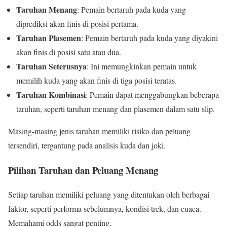
Taruhan Menang
: Pemain bertaruh pada kuda yang
diprediksi akan finis di posisi pertama.
Taruhan Plasemen
: Pemain bertaruh pada kuda yang diyakini
akan finis di posisi satu atau dua.
Taruhan Seterusnya
: Ini memungkinkan pemain untuk
memilih kuda yang akan finis di tiga posisi teratas.
Taruhan Kombinasi
: Pemain dapat menggabungkan beberapa
taruhan, seperti taruhan menang dan plasemen dalam satu slip.
Masing-masing jenis taruhan memiliki risiko dan peluang
tersendiri, tergantung pada analisis kuda dan joki.
Pilihan Taruhan dan Peluang Menang
Setiap taruhan memiliki peluang yang ditentukan oleh berbagai
faktor, seperti performa sebelumnya, kondisi trek, dan cuaca.
Memahami odds sangat penting.