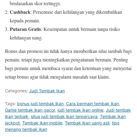
berdasarkan skor tertinggi.
Cashback
: Persentase dari kehilangan yang dikembalikan
kepada pemain.
Putaran Gratis
: Kesempatan untuk bermain tanpa risiko
kehilangan uang.
Bonus dan promosi ini tidak hanya memberikan nilai tambah bagi
pemain, tetapi juga meningkatkan pengalaman bermain. Penting
bagi pemain untuk membaca syarat dan ketentuan yang menyertai
setiap bonus agar tidak mengalami masalah saat klaim.
Categories:
Judi Tembak Ikan
Tags:
bonus judi tembak ikan
,
Cara bermain tembak ikan
,
Game tembak ikan gacor
,
judi tembak ikan online
,
Judi tembak
ikan terbaik
,
situs judi tembak ikan terpercaya
,
Tembak ikan
jackpot
,
Tembak ikan mobile
,
Tembak ikan uang asli
,
tips
menang tembak ikan