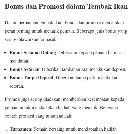
Bonus dan Promosi dalam Tembak Ikan
Dalam permainan tembak ikan, bonus dan promosi memainkan
peran penting untuk menarik pemain. Beberapa jenis bonus yang
sering ditawarkan termasuk:
Bonus Selamat Datang
: Diberikan kepada pemain baru saat
mendaftar.
Bonus Setoran
: Diberikan tambahan saat melakukan deposit.
Bonus Tanpa Deposit
: Diberikan tanpa perlu melakukan
setoran.
Promosi juga sering diadakan, memberikan kesempatan kepada
pemain untuk mendapatkan hadiah yang menarik. Beberapa
contoh promosi yang umum adalah:
Turnamen
: Pemain bersaing untuk mendapatkan hadiah