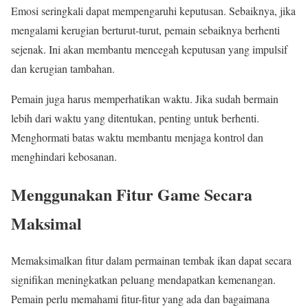
Emosi seringkali dapat mempengaruhi keputusan. Sebaiknya, jika
mengalami kerugian berturut-turut, pemain sebaiknya berhenti
sejenak. Ini akan membantu mencegah keputusan yang impulsif
dan kerugian tambahan.
Pemain juga harus memperhatikan waktu. Jika sudah bermain
lebih dari waktu yang ditentukan, penting untuk berhenti.
Menghormati batas waktu membantu menjaga kontrol dan
menghindari kebosanan.
Menggunakan Fitur Game Secara
Maksimal
Memaksimalkan fitur dalam permainan tembak ikan dapat secara
signifikan meningkatkan peluang mendapatkan kemenangan.
Pemain perlu memahami fitur-fitur yang ada dan bagaimana