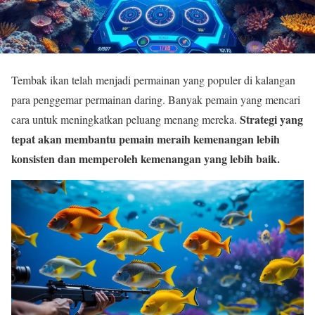
Tembak ikan telah menjadi permainan yang populer di kalangan
para penggemar permainan daring. Banyak pemain yang mencari
Strategi yang
cara untuk meningkatkan peluang menang mereka.
tepat akan membantu pemain meraih kemenangan lebih
konsisten dan memperoleh kemenangan yang lebih baik.