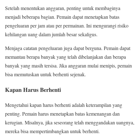
Setelah menentukan anggaran, penting untuk membaginya
menjadi beberapa bagian. Pemain dapat menetapkan batas
pengeluaran per jam atau per permainan. Ini mengurangi risiko
kehilangan uang dalam jumlah besar sekaligus.
Menjaga catatan pengeluaran juga dapat berguna. Pemain dapat
memantau berapa banyak yang telah dibelanjakan dan berapa
banyak yang masih tersisa. Jika anggaran mulai menipis, pemain
bisa memutuskan untuk berhenti sejenak.
Kapan Harus Berhenti
Mengetahui kapan harus berhenti adalah keterampilan yang
penting. Pemain harus menetapkan batas kemenangan dan
kerugian. Misalnya, jika seseorang telah menggandakan uangnya,
mereka bisa mempertimbangkan untuk berhenti.