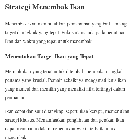
Strategi Menembak Ikan
Menembak ikan membutuhkan pemahaman yang baik tentang
target dan teknik yang tepat. Fokus utama ada pada pemilihan
ikan dan waktu yang tepat untuk menembak.
Menentukan Target Ikan yang Tepat
Memilih ikan yang tepat untuk ditembak merupakan langkah
pertama yang krusial. Pemain sebaiknya mengamati jenis ikan
yang muncul dan memilih yang memiliki nilai tertinggi dalam
permainan.
Ikan cepat dan sulit ditangkap, seperti ikan kerapu, memerlukan
strategi khusus. Memanfaatkan penglihatan dan gerakan ikan
dapat membantu dalam menentukan waktu terbaik untuk
menembak.