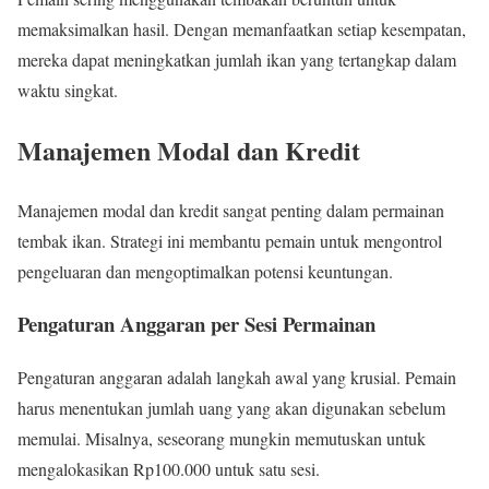
memaksimalkan hasil. Dengan memanfaatkan setiap kesempatan,
mereka dapat meningkatkan jumlah ikan yang tertangkap dalam
waktu singkat.
Manajemen Modal dan Kredit
Manajemen modal dan kredit sangat penting dalam permainan
tembak ikan. Strategi ini membantu pemain untuk mengontrol
pengeluaran dan mengoptimalkan potensi keuntungan.
Pengaturan Anggaran per Sesi Permainan
Pengaturan anggaran adalah langkah awal yang krusial. Pemain
harus menentukan jumlah uang yang akan digunakan sebelum
memulai. Misalnya, seseorang mungkin memutuskan untuk
mengalokasikan Rp100.000 untuk satu sesi.