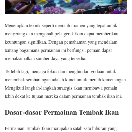
Menerapkan teknik seperti memilih momen yang tepat untuk
menyerang dan mengenali pola gerak ikan dapat memberikan
keuntungan signifikan. Dengan pemahaman yang mendalam
tentang bagaimana permainan ini berfungsi, pemain dapat
memaksimalkan sumber daya yang tersedia.
Terlebih lagi, menjaga fokus dan menghindari godaan untuk
menembak sembarangan adalah kunci untuk meraih kemenangan.
Mengikuti langkah-langkah strategis akan membawa pemain
lebih dekat ke tujuan mereka dalam permainan tembak ikan ini.
Dasar-dasar Permainan Tembak Ikan
Permainan Tembak Ikan merupakan salah satu hiburan yang