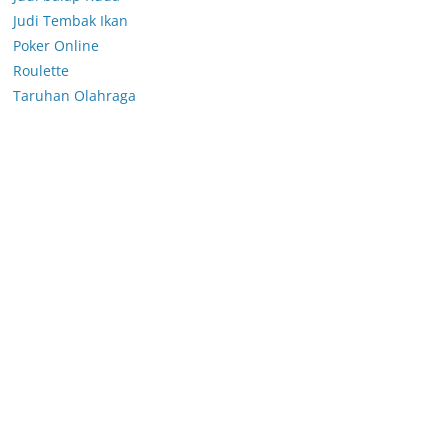
Judi Tembak Ikan
Poker Online
Roulette
Taruhan Olahraga