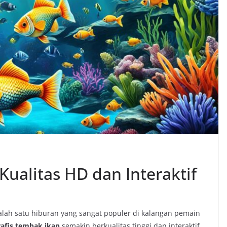
Kualitas HD dan Interaktif
alah satu hiburan yang sangat populer di kalangan pemain
rafis tembak ikan
semakin berkualitas tinggi dan interaktif,