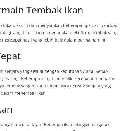
rmain Tembak Ikan
 ikan, kami telah menyiapkan beberapa tips dan panduan
trategi yang tepat dan menggunakan teknik menembak yang
 mencapai hasil yang lebih baik dalam permainan ini.
Tepat
ih senjata yang sesuai dengan kebutuhan Anda. Setiap
ng-masing. Beberapa senjata memiliki kecepatan tembakan
ya tembak yang besar. Pahami karakteristik senjata yang
s dalam menembak ikan.
kan
yang muncul di layar. Beberapa ikan mungkin bergerak