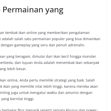
– Permainan yang
inan tembak ikan online yang memberikan pengalaman
 adalah salah satu permainan populer yang bisa dimainkan
 dengan gameplay yang seru dan penuh adrenalin.
n yang beragam, dimulai dari ikan kecil hingga monster
ng berbeda, dan tujuan Anda adalah menembak ikan sebanyak
ng lebih besar.
 online, Anda perlu memiliki strategi yang baik. Salah
k ikan yang memiliki nilai lebih tinggi, karena mereka akan
 penting juga untuk mengatur waktu dan amunisi dengan
yang bernilai tinggi.
berbagai fitur menarik seperti senjata khusus dan power-