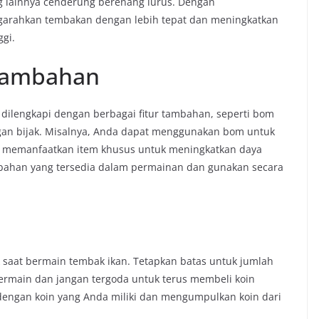
ng lainnya cenderung berenang lurus. Dengan
garahkan tembakan dengan lebih tepat dan meningkatkan
gi.
 Tambahan
dilengkapi dengan berbagai fitur tambahan, seperti bom
engan bijak. Misalnya, Anda dapat menggunakan bom untuk
u memanfaatkan item khusus untuk meningkatkan daya
ambahan yang tersedia dalam permainan dan gunakan secara
 saat bermain tembak ikan. Tetapkan batas untuk jumlah
ermain dan jangan tergoda untuk terus membeli koin
engan koin yang Anda miliki dan mengumpulkan koin dari