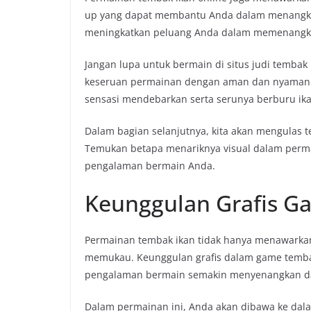
up yang dapat membantu Anda dalam menangkap i
meningkatkan peluang Anda dalam memenangk
Jangan lupa untuk bermain di situs judi tembak
keseruan permainan dengan aman dan nyaman. 
sensasi mendebarkan serta serunya berburu ika
Dalam bagian selanjutnya, kita akan mengulas 
Temukan betapa menariknya visual dalam perma
pengalaman bermain Anda.
Keunggulan Grafis G
Permainan tembak ikan tidak hanya menawarkan 
memukau. Keunggulan grafis dalam game tembak
pengalaman bermain semakin menyenangkan da
Dalam permainan ini, Anda akan dibawa ke dala