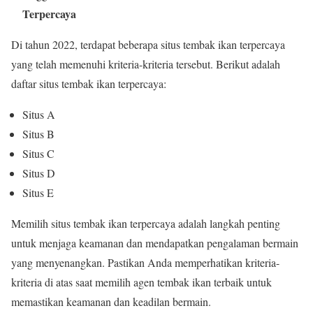
Terpercaya
Di tahun 2022, terdapat beberapa situs tembak ikan terpercaya
yang telah memenuhi kriteria-kriteria tersebut. Berikut adalah
daftar situs tembak ikan terpercaya:
Situs A
Situs B
Situs C
Situs D
Situs E
Memilih situs tembak ikan terpercaya adalah langkah penting
untuk menjaga keamanan dan mendapatkan pengalaman bermain
yang menyenangkan. Pastikan Anda memperhatikan kriteria-
kriteria di atas saat memilih agen tembak ikan terbaik untuk
memastikan keamanan dan keadilan bermain.