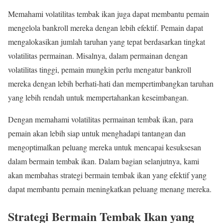
Memahami volatilitas tembak ikan juga dapat membantu pemain
mengelola bankroll mereka dengan lebih efektif. Pemain dapat
mengalokasikan jumlah taruhan yang tepat berdasarkan tingkat
volatilitas permainan. Misalnya, dalam permainan dengan
volatilitas tinggi, pemain mungkin perlu mengatur bankroll
mereka dengan lebih berhati-hati dan mempertimbangkan taruhan
yang lebih rendah untuk mempertahankan keseimbangan.
Dengan memahami volatilitas permainan tembak ikan, para
pemain akan lebih siap untuk menghadapi tantangan dan
mengoptimalkan peluang mereka untuk mencapai kesuksesan
dalam bermain tembak ikan. Dalam bagian selanjutnya, kami
akan membahas strategi bermain tembak ikan yang efektif yang
dapat membantu pemain meningkatkan peluang menang mereka.
Strategi Bermain Tembak Ikan yang