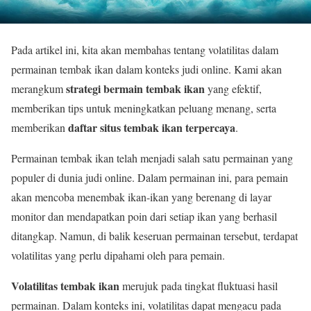
Pada artikel ini, kita akan membahas tentang volatilitas dalam
permainan tembak ikan dalam konteks judi online. Kami akan
strategi bermain tembak ikan
merangkum
yang efektif,
memberikan tips untuk meningkatkan peluang menang, serta
daftar situs tembak ikan terpercaya
memberikan
.
Permainan tembak ikan telah menjadi salah satu permainan yang
populer di dunia judi online. Dalam permainan ini, para pemain
akan mencoba menembak ikan-ikan yang berenang di layar
monitor dan mendapatkan poin dari setiap ikan yang berhasil
ditangkap. Namun, di balik keseruan permainan tersebut, terdapat
volatilitas yang perlu dipahami oleh para pemain.
Volatilitas tembak ikan
merujuk pada tingkat fluktuasi hasil
permainan. Dalam konteks ini, volatilitas dapat mengacu pada