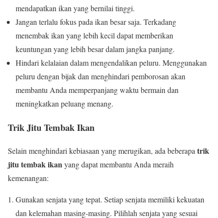
mendapatkan ikan yang bernilai tinggi.
Jangan terlalu fokus pada ikan besar saja. Terkadang
menembak ikan yang lebih kecil dapat memberikan
keuntungan yang lebih besar dalam jangka panjang.
Hindari kelalaian dalam mengendalikan peluru. Menggunakan
peluru dengan bijak dan menghindari pemborosan akan
membantu Anda memperpanjang waktu bermain dan
meningkatkan peluang menang.
Trik Jitu Tembak Ikan
trik
Selain menghindari kebiasaan yang merugikan, ada beberapa
jitu tembak ikan
yang dapat membantu Anda meraih
kemenangan:
Gunakan senjata yang tepat. Setiap senjata memiliki kekuatan
dan kelemahan masing-masing. Pilihlah senjata yang sesuai