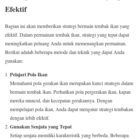
Efektif
Bagian ini akan memberikan strategi bermain tembak ikan yang
efektif. Dalam permainan tembak ikan, strategi yang tepat dapat
meningkatkan peluang Anda untuk memenangkan permainan.
Berikut adalah beberapa metode dan teknik yang dapat Anda
gunakan:
Pelajari Pola Ikan
Memahami pola gerakan ikan merupakan kunci strategis dalam
bermain tembak ikan. Perhatikan pola pergerakan ikan, kapan
mereka muncul, dan kecepatan gerakannya. Dengan
mempelajari pola ikan, Anda dapat mengatur strategi tembakan
dengan lebih efektif.
Gunakan Senjata yang Tepat
Setiap senjata memiliki karakteristik yang berbeda. Beberapa