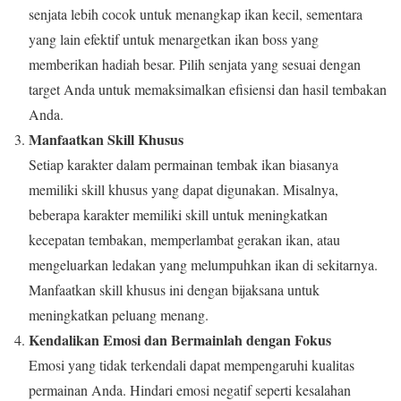
senjata lebih cocok untuk menangkap ikan kecil, sementara
yang lain efektif untuk menargetkan ikan boss yang
memberikan hadiah besar. Pilih senjata yang sesuai dengan
target Anda untuk memaksimalkan efisiensi dan hasil tembakan
Anda.
Manfaatkan Skill Khusus
Setiap karakter dalam permainan tembak ikan biasanya
memiliki skill khusus yang dapat digunakan. Misalnya,
beberapa karakter memiliki skill untuk meningkatkan
kecepatan tembakan, memperlambat gerakan ikan, atau
mengeluarkan ledakan yang melumpuhkan ikan di sekitarnya.
Manfaatkan skill khusus ini dengan bijaksana untuk
meningkatkan peluang menang.
Kendalikan Emosi dan Bermainlah dengan Fokus
Emosi yang tidak terkendali dapat mempengaruhi kualitas
permainan Anda. Hindari emosi negatif seperti kesalahan