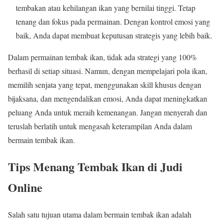
tembakan atau kehilangan ikan yang bernilai tinggi. Tetap
tenang dan fokus pada permainan. Dengan kontrol emosi yang
baik, Anda dapat membuat keputusan strategis yang lebih baik.
Dalam permainan tembak ikan, tidak ada strategi yang 100%
berhasil di setiap situasi. Namun, dengan mempelajari pola ikan,
memilih senjata yang tepat, menggunakan skill khusus dengan
bijaksana, dan mengendalikan emosi, Anda dapat meningkatkan
peluang Anda untuk meraih kemenangan. Jangan menyerah dan
teruslah berlatih untuk mengasah keterampilan Anda dalam
bermain tembak ikan.
Tips Menang Tembak Ikan di Judi
Online
Salah satu tujuan utama dalam bermain tembak ikan adalah