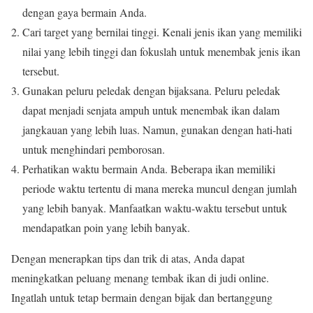
dengan gaya bermain Anda.
Cari target yang bernilai tinggi. Kenali jenis ikan yang memiliki
nilai yang lebih tinggi dan fokuslah untuk menembak jenis ikan
tersebut.
Gunakan peluru peledak dengan bijaksana. Peluru peledak
dapat menjadi senjata ampuh untuk menembak ikan dalam
jangkauan yang lebih luas. Namun, gunakan dengan hati-hati
untuk menghindari pemborosan.
Perhatikan waktu bermain Anda. Beberapa ikan memiliki
periode waktu tertentu di mana mereka muncul dengan jumlah
yang lebih banyak. Manfaatkan waktu-waktu tersebut untuk
mendapatkan poin yang lebih banyak.
Dengan menerapkan tips dan trik di atas, Anda dapat
meningkatkan peluang menang tembak ikan di judi online.
Ingatlah untuk tetap bermain dengan bijak dan bertanggung