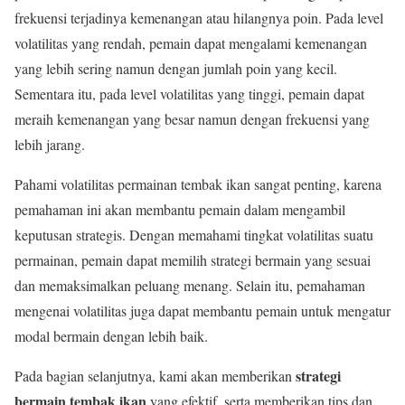
frekuensi terjadinya kemenangan atau hilangnya poin. Pada level
volatilitas yang rendah, pemain dapat mengalami kemenangan
yang lebih sering namun dengan jumlah poin yang kecil.
Sementara itu, pada level volatilitas yang tinggi, pemain dapat
meraih kemenangan yang besar namun dengan frekuensi yang
lebih jarang.
Pahami volatilitas permainan tembak ikan sangat penting, karena
pemahaman ini akan membantu pemain dalam mengambil
keputusan strategis. Dengan memahami tingkat volatilitas suatu
permainan, pemain dapat memilih strategi bermain yang sesuai
dan memaksimalkan peluang menang. Selain itu, pemahaman
mengenai volatilitas juga dapat membantu pemain untuk mengatur
modal bermain dengan lebih baik.
strategi
Pada bagian selanjutnya, kami akan memberikan
bermain tembak ikan
yang efektif, serta memberikan tips dan