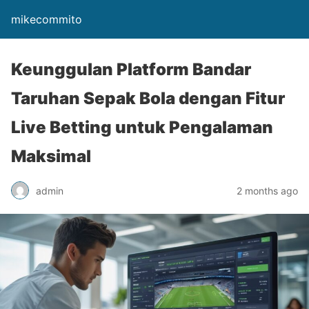
mikecommito
Keunggulan Platform Bandar
Taruhan Sepak Bola dengan Fitur
Live Betting untuk Pengalaman
Maksimal
admin
2 months ago