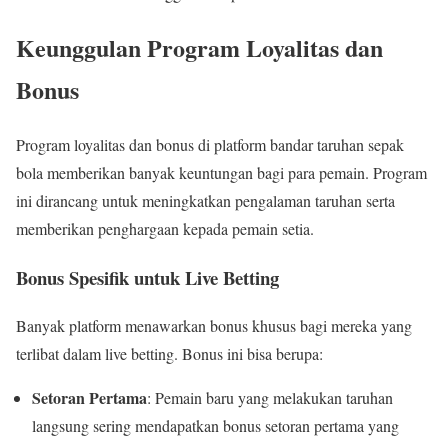
Keunggulan Program Loyalitas dan
Bonus
Program loyalitas dan bonus di platform bandar taruhan sepak
bola memberikan banyak keuntungan bagi para pemain. Program
ini dirancang untuk meningkatkan pengalaman taruhan serta
memberikan penghargaan kepada pemain setia.
Bonus Spesifik untuk Live Betting
Banyak platform menawarkan bonus khusus bagi mereka yang
terlibat dalam live betting. Bonus ini bisa berupa:
Setoran Pertama
: Pemain baru yang melakukan taruhan
langsung sering mendapatkan bonus setoran pertama yang