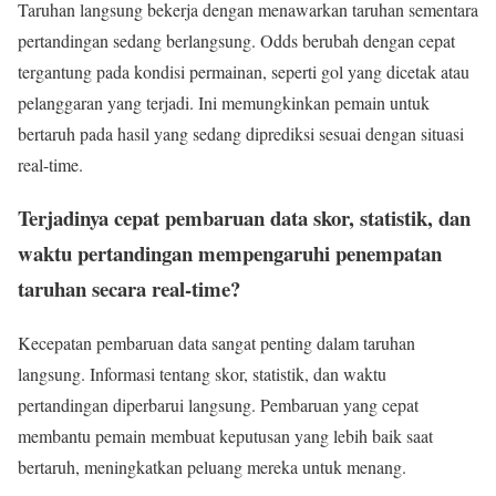
Taruhan langsung bekerja dengan menawarkan taruhan sementara
pertandingan sedang berlangsung. Odds berubah dengan cepat
tergantung pada kondisi permainan, seperti gol yang dicetak atau
pelanggaran yang terjadi. Ini memungkinkan pemain untuk
bertaruh pada hasil yang sedang diprediksi sesuai dengan situasi
real-time.
Terjadinya cepat pembaruan data skor, statistik, dan
waktu pertandingan mempengaruhi penempatan
taruhan secara real-time?
Kecepatan pembaruan data sangat penting dalam taruhan
langsung. Informasi tentang skor, statistik, dan waktu
pertandingan diperbarui langsung. Pembaruan yang cepat
membantu pemain membuat keputusan yang lebih baik saat
bertaruh, meningkatkan peluang mereka untuk menang.