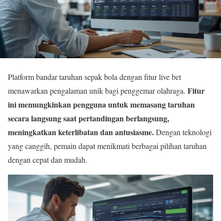
Platform bandar taruhan sepak bola dengan fitur live bet
Fitur
menawarkan pengalaman unik bagi penggemar olahraga.
ini memungkinkan pengguna untuk memasang taruhan
secara langsung saat pertandingan berlangsung,
meningkatkan keterlibatan dan antusiasme.
Dengan teknologi
yang canggih, pemain dapat menikmati berbagai pilihan taruhan
dengan cepat dan mudah.