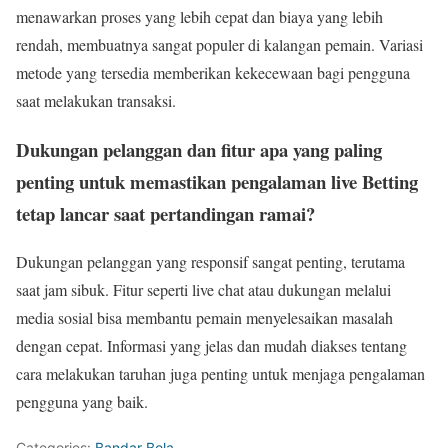
menawarkan proses yang lebih cepat dan biaya yang lebih
rendah, membuatnya sangat populer di kalangan pemain. Variasi
metode yang tersedia memberikan kekecewaan bagi pengguna
saat melakukan transaksi.
Dukungan pelanggan dan fitur apa yang paling
penting untuk memastikan pengalaman live Betting
tetap lancar saat pertandingan ramai?
Dukungan pelanggan yang responsif sangat penting, terutama
saat jam sibuk. Fitur seperti live chat atau dukungan melalui
media sosial bisa membantu pemain menyelesaikan masalah
dengan cepat. Informasi yang jelas dan mudah diakses tentang
cara melakukan taruhan juga penting untuk menjaga pengalaman
pengguna yang baik.
Categories:
Bandar Bola