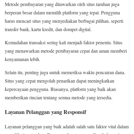
Metode pembayaran yang ditawarkan oleh situs taruhan juga
berperan besar dalam memilih platform yang tepat. Pengguna
harus mencari situs yang menyediakan berbagai pilihan, seperti
transfer bank, kartu kredit, dan dompet digital.
Kemudahan transaksi sering kali menjadi faktor penentu. Situs
yang menawarkan metode pembayaran cepat dan aman memberi
kenyamanan lebih.
Selain itu, penting juga untuk memeriksa waktu pencairan dana.
Situs yang cepat mengolah penarikan dapat meningkatkan
kepercayaan pengguna. Biasanya, platform yang baik akan
memberikan rincian tentang semua metode yang tersedia.
Layanan Pelanggan yang Responsif
Layanan pelanggan yang baik adalah salah satu faktor vital dalam