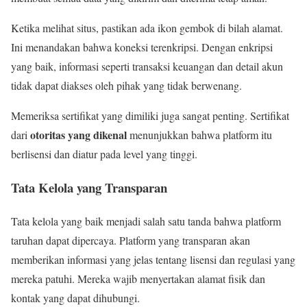
Ketika melihat situs, pastikan ada ikon gembok di bilah alamat.
Ini menandakan bahwa koneksi terenkripsi. Dengan enkripsi
yang baik, informasi seperti transaksi keuangan dan detail akun
tidak dapat diakses oleh pihak yang tidak berwenang.
Memeriksa sertifikat yang dimiliki juga sangat penting. Sertifikat
otoritas yang dikenal
dari
menunjukkan bahwa platform itu
berlisensi dan diatur pada level yang tinggi.
Tata Kelola yang Transparan
Tata kelola yang baik menjadi salah satu tanda bahwa platform
taruhan dapat dipercaya. Platform yang transparan akan
memberikan informasi yang jelas tentang lisensi dan regulasi yang
mereka patuhi. Mereka wajib menyertakan alamat fisik dan
kontak yang dapat dihubungi.