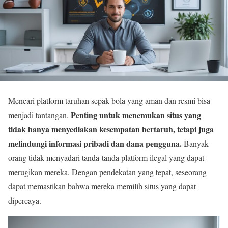
Mencari platform taruhan sepak bola yang aman dan resmi bisa
Penting untuk menemukan situs yang
menjadi tantangan.
tidak hanya menyediakan kesempatan bertaruh, tetapi juga
melindungi informasi pribadi dan dana pengguna.
Banyak
orang tidak menyadari tanda-tanda platform ilegal yang dapat
merugikan mereka. Dengan pendekatan yang tepat, seseorang
dapat memastikan bahwa mereka memilih situs yang dapat
dipercaya.