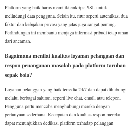
Platform yang baik harus memiliki enkripsi SSL untuk
melindungi data pengguna. Selain itu, fitur seperti autentikasi dua
faktor dan kebijakan privasi yang jelas juga sangat penting.
Perlindungan ini membantu menjaga informasi pribadi tetap aman
dari ancaman.
Bagaimana menilai kualitas layanan pelanggan dan
respon penanganan masalah pada platform taruhan
sepak bola?
Layanan pelanggan yang baik tersedia 24/7 dan dapat dihubungi
melalui berbagai saluran, seperti live chat, email, atau telepon.
Pengguna perlu mencoba menghubungi mereka dengan
pertanyaan sederhana. Kecepatan dan kualitas respon mereka
dapat menunjukkan dedikasi platform terhadap pelanggan.