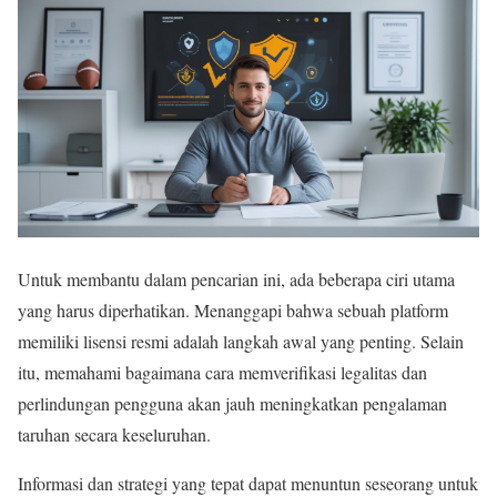
Untuk membantu dalam pencarian ini, ada beberapa ciri utama
yang harus diperhatikan. Menanggapi bahwa sebuah platform
memiliki lisensi resmi adalah langkah awal yang penting. Selain
itu, memahami bagaimana cara memverifikasi legalitas dan
perlindungan pengguna akan jauh meningkatkan pengalaman
taruhan secara keseluruhan.
Informasi dan strategi yang tepat dapat menuntun seseorang untuk