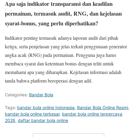
Apa saja indikator transparansi dan keadilan
permainan, termasuk audit, RNG, dan kejelasan
syarat-bonus, yang perlu diperhatikan?
Indikator penting termasuk adanya laporan audit dari pihak
ketiga, serta penjelasan yang jelas terkait penggunaan generator
angka acak (RNG) pada permainan. Pengguna juga harus
membaca syarat dan ketentuan bonus dengan teliti untuk
memahami apa yang diharapkan. Kejelasan informasi adalah
tanda bahwa platform beroperasi dengan adil.
Categories:
Bandar Bola
Tags:
bandar bola online Indonesia
,
Bandar Bola Online Resmi
,
bandar bola online terbesar
,
bandar bola online terpercaya
2026
,
daftar bandar bola online