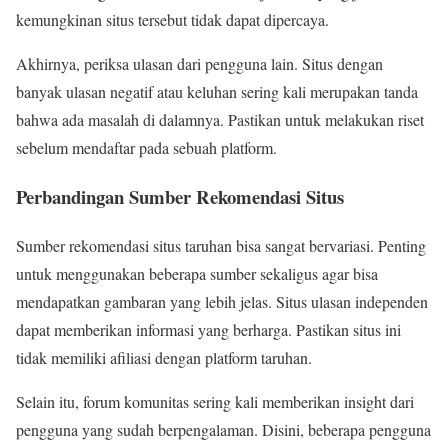
kemungkinan situs tersebut tidak dapat dipercaya.
Akhirnya, periksa ulasan dari pengguna lain. Situs dengan
banyak ulasan negatif atau keluhan sering kali merupakan tanda
bahwa ada masalah di dalamnya. Pastikan untuk melakukan riset
sebelum mendaftar pada sebuah platform.
Perbandingan Sumber Rekomendasi Situs
Sumber rekomendasi situs taruhan bisa sangat bervariasi. Penting
untuk menggunakan beberapa sumber sekaligus agar bisa
mendapatkan gambaran yang lebih jelas. Situs ulasan independen
dapat memberikan informasi yang berharga. Pastikan situs ini
tidak memiliki afiliasi dengan platform taruhan.
Selain itu, forum komunitas sering kali memberikan insight dari
pengguna yang sudah berpengalaman. Disini, beberapa pengguna