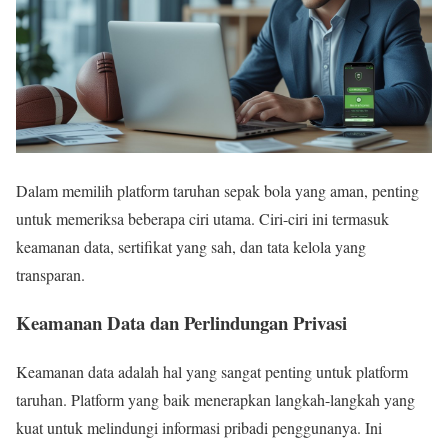
Dalam memilih platform taruhan sepak bola yang aman, penting
untuk memeriksa beberapa ciri utama. Ciri-ciri ini termasuk
keamanan data, sertifikat yang sah, dan tata kelola yang
transparan.
Keamanan Data dan Perlindungan Privasi
Keamanan data adalah hal yang sangat penting untuk platform
taruhan. Platform yang baik menerapkan langkah-langkah yang
kuat untuk melindungi informasi pribadi penggunanya. Ini