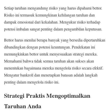
Setiap taruhan mengandung risiko yang harus dipahami bettor.
Risiko ini termasuk kemungkinan kehilangan taruhan dan
dampak emosional dari kekalahan. Mengukur risiko terhadap
potensi imbalan sangat penting dalam pengambilan keputusan.
Bettor harus menilai berapa banyak yang bersedia dipertaruhkan
dibandingkan dengan potensi keuntungan. Pendekatan ini
memungkinkan bettor untuk menyesuaikan strategi mereka.
Memahami bahwa tidak semua taruhan akan sukses akan
menentukan bagaimana mereka mengelola risiko secara efektif.
Mengatur bankroll dan menetapkan batasan adalah langkah
penting dalam mengelola risiko ini.
Strategi Praktis Mengoptimalkan
Taruhan Anda