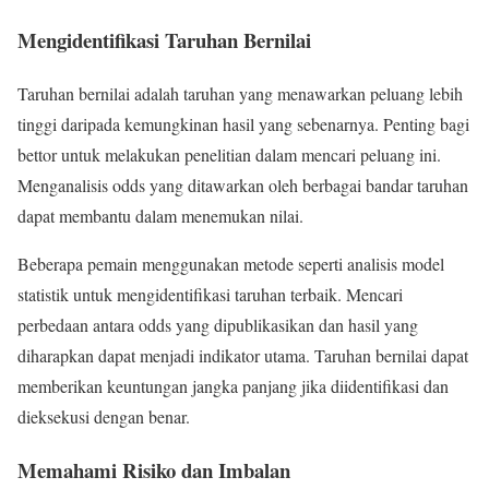
Mengidentifikasi Taruhan Bernilai
Taruhan bernilai adalah taruhan yang menawarkan peluang lebih
tinggi daripada kemungkinan hasil yang sebenarnya. Penting bagi
bettor untuk melakukan penelitian dalam mencari peluang ini.
Menganalisis odds yang ditawarkan oleh berbagai bandar taruhan
dapat membantu dalam menemukan nilai.
Beberapa pemain menggunakan metode seperti analisis model
statistik untuk mengidentifikasi taruhan terbaik. Mencari
perbedaan antara odds yang dipublikasikan dan hasil yang
diharapkan dapat menjadi indikator utama. Taruhan bernilai dapat
memberikan keuntungan jangka panjang jika diidentifikasi dan
dieksekusi dengan benar.
Memahami Risiko dan Imbalan