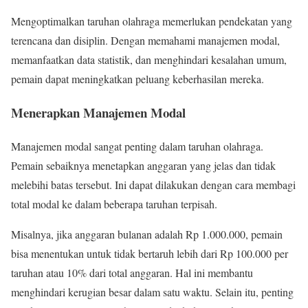
Mengoptimalkan taruhan olahraga memerlukan pendekatan yang
terencana dan disiplin. Dengan memahami manajemen modal,
memanfaatkan data statistik, dan menghindari kesalahan umum,
pemain dapat meningkatkan peluang keberhasilan mereka.
Menerapkan Manajemen Modal
Manajemen modal sangat penting dalam taruhan olahraga.
Pemain sebaiknya menetapkan anggaran yang jelas dan tidak
melebihi batas tersebut. Ini dapat dilakukan dengan cara membagi
total modal ke dalam beberapa taruhan terpisah.
Misalnya, jika anggaran bulanan adalah Rp 1.000.000, pemain
bisa menentukan untuk tidak bertaruh lebih dari Rp 100.000 per
taruhan atau 10% dari total anggaran. Hal ini membantu
menghindari kerugian besar dalam satu waktu. Selain itu, penting