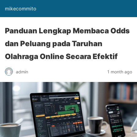
mikecommito
Panduan Lengkap Membaca Odds
dan Peluang pada Taruhan
Olahraga Online Secara Efektif
admin
1 month ago