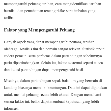
mempengaruhi peluang taruhan, cara mengidentifikasi taruhan
bernilai, dan pemahaman tentang risiko serta imbalan yang
terlibat.
Faktor yang Mempengaruhi Peluang
Banyak aspek yang dapat mempengaruhi peluang taruhan
olahraga. Analisis tim dan pemain sangat relevan. Statistik terkini,
cedera pemain, serta performa dalam pertandingan sebelumnya
perlu dipertimbangkan. Selain itu, faktor eksternal seperti cuaca
dan lokasi pertandingan dapat mempengaruhi hasil.
Misalnya, dalam pertandingan sepak bola, tim yang bermain di
kandang biasanya memiliki keuntungan. Data ini dapat digunakan
untuk menilai peluang secara lebih akurat. Dengan memahami
semua faktor ini, bettor dapat membuat keputusan yang lebih
informasi.