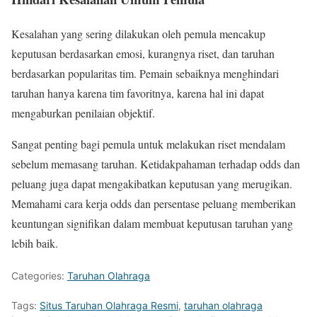
Kesalahan yang sering dilakukan oleh pemula mencakup
keputusan berdasarkan emosi, kurangnya riset, dan taruhan
berdasarkan popularitas tim. Pemain sebaiknya menghindari
taruhan hanya karena tim favoritnya, karena hal ini dapat
mengaburkan penilaian objektif.
Sangat penting bagi pemula untuk melakukan riset mendalam
sebelum memasang taruhan. Ketidakpahaman terhadap odds dan
peluang juga dapat mengakibatkan keputusan yang merugikan.
Memahami cara kerja odds dan persentase peluang memberikan
keuntungan signifikan dalam membuat keputusan taruhan yang
lebih baik.
Categories:
Taruhan Olahraga
Tags:
Situs Taruhan Olahraga Resmi
,
taruhan olahraga