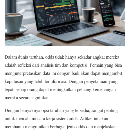
Dalam dunia taruhan, odds tidak hanya sekadar angka; mereka
adalah refleksi dari analisis tim dan kompetisi. Pemain yang bisa
menginterpretasikan data ini dengan baik akan dapat mengambil
keputusan yang lebih terinformasi. Dengan pengetahuan yang
tepat, setiap orang dapat meningkatkan peluang kemenangan
mereka secara signifikan.
Dengan banyaknya opsi taruhan yang tersedia, sangat penting
untuk memahami cara kerja sistem odds. Artikel ini akan
membantu menguraikan berbagai jenis odds dan menjelaskan