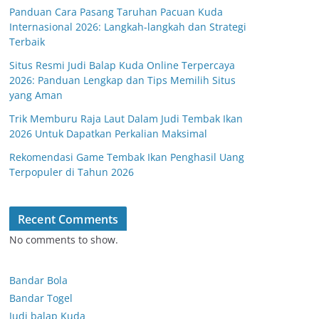
Panduan Cara Pasang Taruhan Pacuan Kuda
Internasional 2026: Langkah-langkah dan Strategi
Terbaik
Situs Resmi Judi Balap Kuda Online Terpercaya
2026: Panduan Lengkap dan Tips Memilih Situs
yang Aman
Trik Memburu Raja Laut Dalam Judi Tembak Ikan
2026 Untuk Dapatkan Perkalian Maksimal
Rekomendasi Game Tembak Ikan Penghasil Uang
Terpopuler di Tahun 2026
Recent Comments
No comments to show.
Bandar Bola
Bandar Togel
Judi balap Kuda