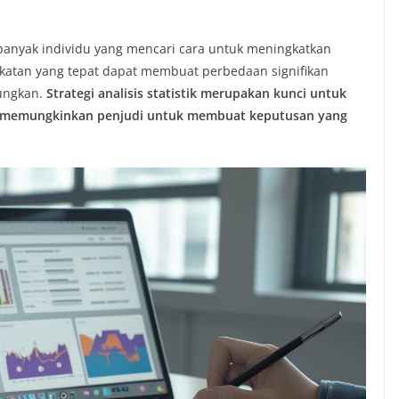
banyak individu yang mencari cara untuk meningkatkan
katan yang tepat dapat membuat perbedaan signifikan
tungkan.
Strategi analisis statistik merupakan kunci untuk
a, memungkinkan penjudi untuk membuat keputusan yang