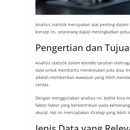
Analisis statistik merupakan alat penting dala
konsep ini, seseorang dapat meningkatkan pelu
Pengertian dan Tujuan
Analisis statistik dalam konteks taruhan olahr
data untuk membantu menentukan pola atau tr
adalah memberikan wawasan yang lebih menda
cerdas.
Dengan menggunakan analisis ini, bettor bisa m
faktor-faktor yang berkontribusi pada kemenang
akurat. Hal ini menciptakan strategi yang lebih
Jenis Data yang Rele