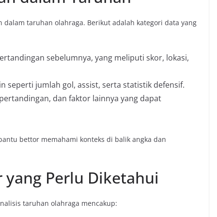
n dalam taruhan olahraga. Berikut adalah kategori data yang
pertandingan sebelumnya, yang meliputi skor, lokasi,
n seperti jumlah gol, assist, serta statistik defensif.
 pertandingan, dan faktor lainnya yang dapat
antu bettor memahami konteks di balik angka dan
ar yang Perlu Diketahui
analisis taruhan olahraga mencakup: