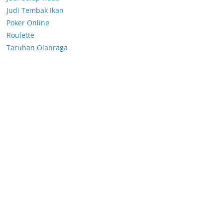
Judi Tembak Ikan
Poker Online
Roulette
Taruhan Olahraga