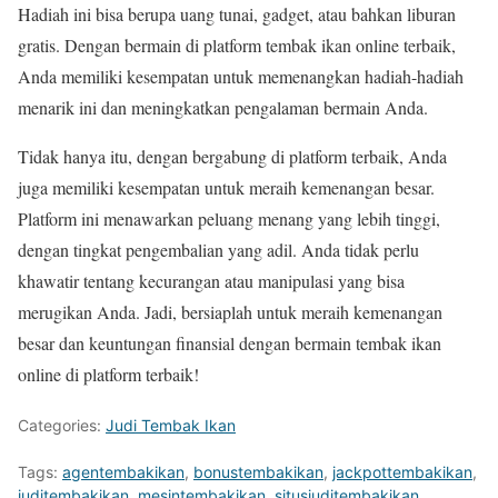
Hadiah ini bisa berupa uang tunai, gadget, atau bahkan liburan
gratis. Dengan bermain di platform tembak ikan online terbaik,
Anda memiliki kesempatan untuk memenangkan hadiah-hadiah
menarik ini dan meningkatkan pengalaman bermain Anda.
Tidak hanya itu, dengan bergabung di platform terbaik, Anda
juga memiliki kesempatan untuk meraih kemenangan besar.
Platform ini menawarkan peluang menang yang lebih tinggi,
dengan tingkat pengembalian yang adil. Anda tidak perlu
khawatir tentang kecurangan atau manipulasi yang bisa
merugikan Anda. Jadi, bersiaplah untuk meraih kemenangan
besar dan keuntungan finansial dengan bermain tembak ikan
online di platform terbaik!
Categories:
Judi Tembak Ikan
Tags:
agentembakikan
,
bonustembakikan
,
jackpottembakikan
,
juditembakikan
,
mesintembakikan
,
situsjuditembakikan
,