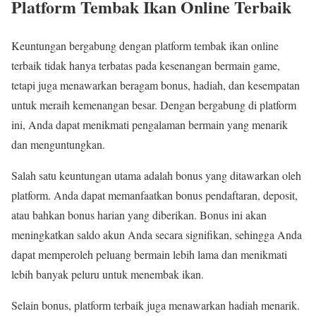
Platform Tembak Ikan Online Terbaik
Keuntungan bergabung dengan platform tembak ikan online
terbaik tidak hanya terbatas pada kesenangan bermain game,
tetapi juga menawarkan beragam bonus, hadiah, dan kesempatan
untuk meraih kemenangan besar. Dengan bergabung di platform
ini, Anda dapat menikmati pengalaman bermain yang menarik
dan menguntungkan.
Salah satu keuntungan utama adalah bonus yang ditawarkan oleh
platform. Anda dapat memanfaatkan bonus pendaftaran, deposit,
atau bahkan bonus harian yang diberikan. Bonus ini akan
meningkatkan saldo akun Anda secara signifikan, sehingga Anda
dapat memperoleh peluang bermain lebih lama dan menikmati
lebih banyak peluru untuk menembak ikan.
Selain bonus, platform terbaik juga menawarkan hadiah menarik.