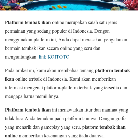
Platform tembak ikan
online merupakan salah satu jenis
permainan yang sedang populer di Indonesia. Dengan
menggunakan platform ini, Anda dapat merasakan pengalaman
bermain tembak ikan secara online yang seru dan
menguntungkan.
link KOITOTO
platform tembak
Pada artikel ini, kami akan membahas tentang
ikan
online terbaik di Indonesia. Kami akan memberikan
informasi mengenai platform-platform terbaik yang tersedia dan
mengapa harus memilihnya.
Platform tembak ikan
ini menawarkan fitur dan manfaat yang
tidak bisa Anda temukan pada platform lainnya. Dengan grafis
tembak ikan
yang menarik dan gameplay yang seru, platform
online
memberikan kesenangan yang tiada duanya.