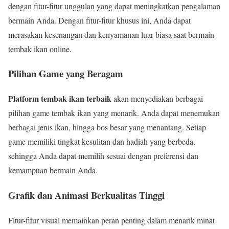
dengan fitur-fitur unggulan yang dapat meningkatkan pengalaman
bermain Anda. Dengan fitur-fitur khusus ini, Anda dapat
merasakan kesenangan dan kenyamanan luar biasa saat bermain
tembak ikan online.
Pilihan Game yang Beragam
Platform tembak ikan terbaik
akan menyediakan berbagai
pilihan game tembak ikan yang menarik. Anda dapat menemukan
berbagai jenis ikan, hingga bos besar yang menantang. Setiap
game memiliki tingkat kesulitan dan hadiah yang berbeda,
sehingga Anda dapat memilih sesuai dengan preferensi dan
kemampuan bermain Anda.
Grafik dan Animasi Berkualitas Tinggi
Fitur-fitur visual memainkan peran penting dalam menarik minat