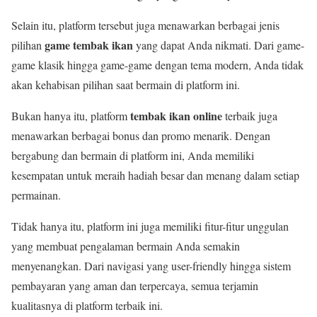
Selain itu, platform tersebut juga menawarkan berbagai jenis
game tembak ikan
pilihan
yang dapat Anda nikmati. Dari game-
game klasik hingga game-game dengan tema modern, Anda tidak
akan kehabisan pilihan saat bermain di platform ini.
tembak ikan online
Bukan hanya itu, platform
terbaik juga
menawarkan berbagai bonus dan promo menarik. Dengan
bergabung dan bermain di platform ini, Anda memiliki
kesempatan untuk meraih hadiah besar dan menang dalam setiap
permainan.
Tidak hanya itu, platform ini juga memiliki fitur-fitur unggulan
yang membuat pengalaman bermain Anda semakin
menyenangkan. Dari navigasi yang user-friendly hingga sistem
pembayaran yang aman dan terpercaya, semua terjamin
kualitasnya di platform terbaik ini.