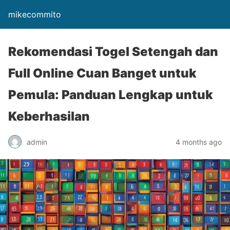
mikecommito
Rekomendasi Togel Setengah dan
Full Online Cuan Banget untuk
Pemula: Panduan Lengkap untuk
Keberhasilan
admin
4 months ago