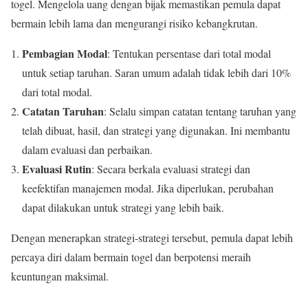
togel. Mengelola uang dengan bijak memastikan pemula dapat
bermain lebih lama dan mengurangi risiko kebangkrutan.
Pembagian Modal
: Tentukan persentase dari total modal
untuk setiap taruhan. Saran umum adalah tidak lebih dari 10%
dari total modal.
Catatan Taruhan
: Selalu simpan catatan tentang taruhan yang
telah dibuat, hasil, dan strategi yang digunakan. Ini membantu
dalam evaluasi dan perbaikan.
Evaluasi Rutin
: Secara berkala evaluasi strategi dan
keefektifan manajemen modal. Jika diperlukan, perubahan
dapat dilakukan untuk strategi yang lebih baik.
Dengan menerapkan strategi-strategi tersebut, pemula dapat lebih
percaya diri dalam bermain togel dan berpotensi meraih
keuntungan maksimal.