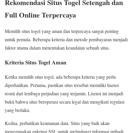
Rekomendasi Situs Togel Setengah dan
Full Online Terpercaya
Memilih situs togel yang aman dan terpercaya sangat penting
untuk pemula. Beberapa kriteria dan metode pembayaran menjadi
faktor utama dalam menentukan keandalan sebuah situs.
Kriteria Situs Togel Aman
Ketika memilih situs togel, ada beberapa kriteria yang perlu
diperhatikan. Pertama, pastikan situs tersebut memiliki lisensi
resmi dari lembaga perjudian yang terjamin. Lisensi ini menjadi
bukti bahwa situs beroperasi secara legal dan mengikuti regulasi
yang berlaku.
Kedua, perhatikan keamanan data. Situs yang baik akan
menggunakan enkripsi SSL untuk melindungi informasi pribadi