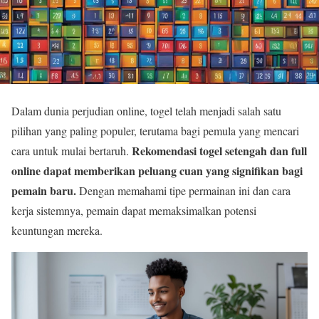
Dalam dunia perjudian online, togel telah menjadi salah satu
pilihan yang paling populer, terutama bagi pemula yang mencari
Rekomendasi togel setengah dan full
cara untuk mulai bertaruh.
online dapat memberikan peluang cuan yang signifikan bagi
pemain baru.
Dengan memahami tipe permainan ini dan cara
kerja sistemnya, pemain dapat memaksimalkan potensi
keuntungan mereka.