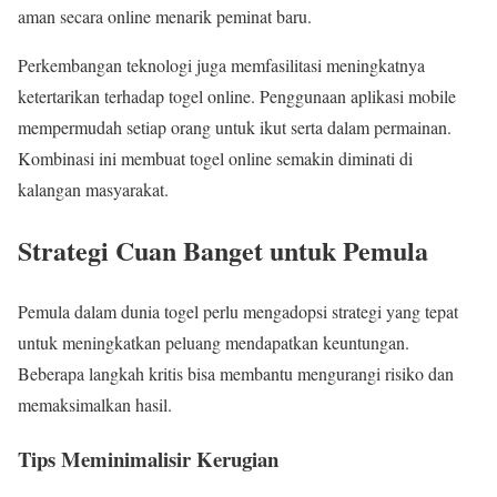
aman secara online menarik peminat baru.
Perkembangan teknologi juga memfasilitasi meningkatnya
ketertarikan terhadap togel online. Penggunaan aplikasi mobile
mempermudah setiap orang untuk ikut serta dalam permainan.
Kombinasi ini membuat togel online semakin diminati di
kalangan masyarakat.
Strategi Cuan Banget untuk Pemula
Pemula dalam dunia togel perlu mengadopsi strategi yang tepat
untuk meningkatkan peluang mendapatkan keuntungan.
Beberapa langkah kritis bisa membantu mengurangi risiko dan
memaksimalkan hasil.
Tips Meminimalisir Kerugian