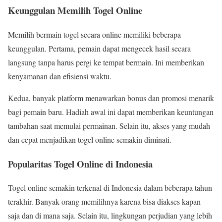
Keunggulan Memilih Togel Online
Memilih bermain togel secara online memiliki beberapa
keunggulan. Pertama, pemain dapat mengecek hasil secara
langsung tanpa harus pergi ke tempat bermain. Ini memberikan
kenyamanan dan efisiensi waktu.
Kedua, banyak platform menawarkan bonus dan promosi menarik
bagi pemain baru. Hadiah awal ini dapat memberikan keuntungan
tambahan saat memulai permainan. Selain itu, akses yang mudah
dan cepat menjadikan togel online semakin diminati.
Popularitas Togel Online di Indonesia
Togel online semakin terkenal di Indonesia dalam beberapa tahun
terakhir. Banyak orang memilihnya karena bisa diakses kapan
saja dan di mana saja. Selain itu, lingkungan perjudian yang lebih