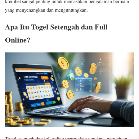
kredibel sangat penting untuk memastikan pengalaman bermain
yang menyenangkan dan menguntungkan.
Apa Itu Togel Setengah dan Full
Online?
Togel setengah dan full online merupakan dua jenis permainan