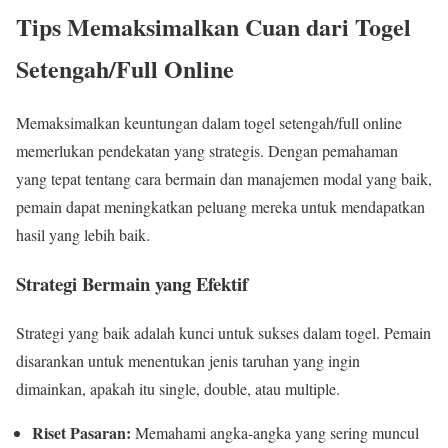
Tips Memaksimalkan Cuan dari Togel
Setengah/Full Online
Memaksimalkan keuntungan dalam togel setengah/full online
memerlukan pendekatan yang strategis. Dengan pemahaman
yang tepat tentang cara bermain dan manajemen modal yang baik,
pemain dapat meningkatkan peluang mereka untuk mendapatkan
hasil yang lebih baik.
Strategi Bermain yang Efektif
Strategi yang baik adalah kunci untuk sukses dalam togel. Pemain
disarankan untuk menentukan jenis taruhan yang ingin
dimainkan, apakah itu single, double, atau multiple.
Riset Pasaran:
Memahami angka-angka yang sering muncul