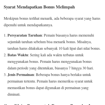
Syarat Mendapatkan Bonus Melimpah
Meskipun bonus terlihat menarik, ada beberapa syarat yang harus
dipenuhi untuk mendapatkannya.
Persyaratan Taruhan
: Pemain biasanya harus memenuhi
sejumlah taruhan sebelum bisa menarik bonus. Misalnya,
taruhan harus dilakukan sebanyak 10 kali lipat dari nilai bonus.
Batas Waktu
: Sering kali ada waktu terbatas untuk
menggunakan bonus. Pemain harus menggunakan bonus
dalam periode yang ditentukan, biasanya 7 hingga 30 hari.
Jenis Permainan
: Beberapa bonus hanya berlaku untuk
permainan tertentu. Pemain harus memeriksa syarat untuk
memastikan bonus dapat digunakan di permainan yang
diminati.