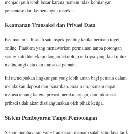
menjadi jauh lebih besar karena pemain tidak kehilangan
persentase dari kemenangan mereka.
Keamanan Transaksi dan Privasi Data
Keamanan jadi salah satu aspek penting ketika bermain togel
online. Platform yang menawarkan permainan tanpa potongan
sering kali dilengkapi dengan teknologi enkripsi yang kuat untuk
melindungi data dan transaksi pemain.
Ini menciptakan lingkungan yang lebih aman bagi pemain dalam
melakukan deposit dan penarikan. Selain itu, pemain dapat
merasa tenang karena privasi mereka terjaga, dan informasi
pribadi tidak akan disalahgunakan oleh pihak ketiga.
Sistem Pembayaran Tanpa Pemotongan
Sistem pembayaran yang transparan menjadi salah satu daya tarik