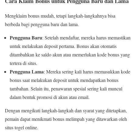
Cara Klaim Bonus untuk Pengguna Baru dan Lama
Mengklaim bonus mudah, tetapi langkah-langkahnya bisa
berbeda bagi pengguna baru dan lama.
Pengguna Baru
: Setelah mendaftar, mereka harus memastikan
untuk melakukan deposit pertama. Bonus akan otomatis
ditambahkan ke saldo akun atau memerlukan kode bonus yang
tertera di situs.
Pengguna Lama
: Mereka sering kali harus memasukkan kode
bonus saat melakukan deposit untuk mendapatkan bonus
tambahan. Selain itu, penawaran spesial sering kali muncul
dalam bentuk promosi di akun atau email.
Dengan mengikuti langkah-langkah dan syarat yang ditetapkan,
pemain dapat menikmati bonus melimpah yang ditawarkan oleh
situs togel online.