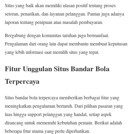
Situs yang baik akan memiliki ulasan positif tentang proses
setoran, penarikan, dan layanan pelanggan. Pantau juga adanya
laporan tentang penipuan atau masalah pembayaran.
Bergabung dengan komunitas taruhan juga bermanfaat.
Pengalaman dari orang lain dapat membantu membuat keputusan
yang lebih informasi saat memilih situs yang tepat.
Fitur Unggulan Situs Bandar Bola
Terpercaya
Situs bandar bola terpercaya memberikan berbagai fitur yang
meningkatkan pengalaman bertaruh. Dari pilihan pasaran yang
luas hingga support pelanggan yang handal, setiap aspek
dirancang untuk memenuhi kebutuhan pemain. Berikut adalah
beberapa fitur utama yang perlu diperhatikan.