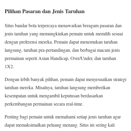
Pilihan Pasaran dan Jenis Taruhan
Situs bandar bola terpercaya menawarkan beragam pasaran dan
jenis taruhan yang memungkinkan pemain untuk memilih sesuai
dengan preferensi mereka. Pemain dapat menemukan taruhan
langsung, taruhan pra-pertandingan, dan berbagai macam jenis
permainan seperti Asian Handicap, Over/Under, dan taruhan
1X2.
Dengan lebih banyak pilihan, pemain dapat menyesuaikan strategi
taruhan mereka. Misalnya, taruhan langsung memberikan
kesempatan untuk mengambil keputusan berdasarkan
perkembangan permainan secara real-time.
Penting bagi pemain untuk memahami setiap jenis taruhan agar
dapat memaksimalkan peluang menang. Situs ini sering kali