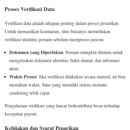
Proses Verifikasi Data
Verifikasi data adalah tahapan penting dalam proses penarikan.
Untuk memastikan keamanan, situs biasanya memerlukan
verifikasi identitas pemain sebelum memproses payout.
Dokumen yang Diperlukan
: Pemain mungkin diminta untuk
mengirimkan dokumen identitas, bukti alamat, dan informasi
akun.
Waktu Proses
: Jika verifikasi dilakukan secara manual, ini bisa
memakan waktu. Situs yang memiliki sistem otomatis
cenderung lebih cepat.
Pengalaman verifikasi yang lancar berkontribusi besar terhadap
kecepatan payout.
Kebijakan dan Syarat Penarikan