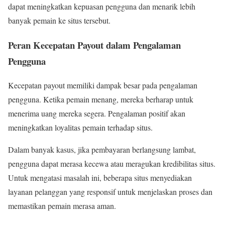
dapat meningkatkan kepuasan pengguna dan menarik lebih
banyak pemain ke situs tersebut.
Peran Kecepatan Payout dalam Pengalaman
Pengguna
Kecepatan payout memiliki dampak besar pada pengalaman
pengguna. Ketika pemain menang, mereka berharap untuk
menerima uang mereka segera. Pengalaman positif akan
meningkatkan loyalitas pemain terhadap situs.
Dalam banyak kasus, jika pembayaran berlangsung lambat,
pengguna dapat merasa kecewa atau meragukan kredibilitas situs.
Untuk mengatasi masalah ini, beberapa situs menyediakan
layanan pelanggan yang responsif untuk menjelaskan proses dan
memastikan pemain merasa aman.