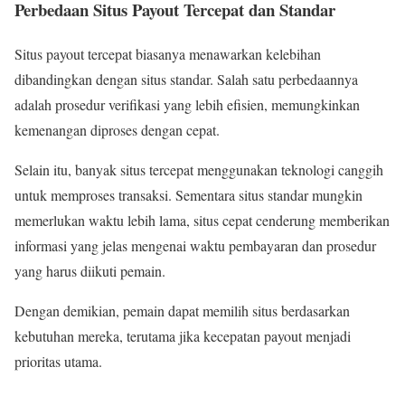
Perbedaan Situs Payout Tercepat dan Standar
Situs payout tercepat biasanya menawarkan kelebihan
dibandingkan dengan situs standar. Salah satu perbedaannya
adalah prosedur verifikasi yang lebih efisien, memungkinkan
kemenangan diproses dengan cepat.
Selain itu, banyak situs tercepat menggunakan teknologi canggih
untuk memproses transaksi. Sementara situs standar mungkin
memerlukan waktu lebih lama, situs cepat cenderung memberikan
informasi yang jelas mengenai waktu pembayaran dan prosedur
yang harus diikuti pemain.
Dengan demikian, pemain dapat memilih situs berdasarkan
kebutuhan mereka, terutama jika kecepatan payout menjadi
prioritas utama.