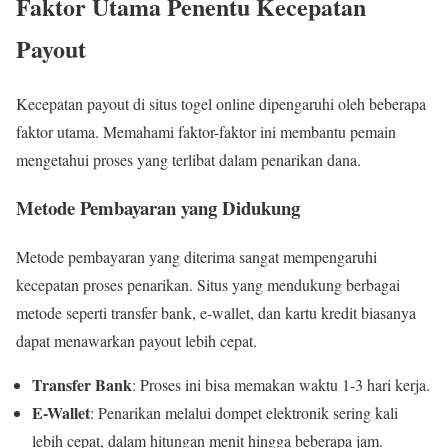
Faktor Utama Penentu Kecepatan
Payout
Kecepatan payout di situs togel online dipengaruhi oleh beberapa
faktor utama. Memahami faktor-faktor ini membantu pemain
mengetahui proses yang terlibat dalam penarikan dana.
Metode Pembayaran yang Didukung
Metode pembayaran yang diterima sangat mempengaruhi
kecepatan proses penarikan. Situs yang mendukung berbagai
metode seperti transfer bank, e-wallet, dan kartu kredit biasanya
dapat menawarkan payout lebih cepat.
Transfer Bank
: Proses ini bisa memakan waktu 1-3 hari kerja.
E-Wallet
: Penarikan melalui dompet elektronik sering kali
lebih cepat, dalam hitungan menit hingga beberapa jam.