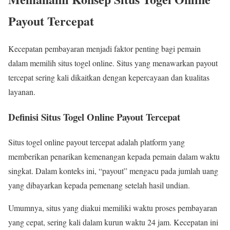
Payout Tercepat
Kecepatan pembayaran menjadi faktor penting bagi pemain
dalam memilih situs togel online. Situs yang menawarkan payout
tercepat sering kali dikaitkan dengan kepercayaan dan kualitas
layanan.
Definisi Situs Togel Online Payout Tercepat
Situs togel online payout tercepat adalah platform yang
memberikan penarikan kemenangan kepada pemain dalam waktu
singkat. Dalam konteks ini, “payout” mengacu pada jumlah uang
yang dibayarkan kepada pemenang setelah hasil undian.
Umumnya, situs yang diakui memiliki waktu proses pembayaran
yang cepat, sering kali dalam kurun waktu 24 jam. Kecepatan ini