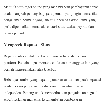
Memilih situs togel online yang menawarkan pembayaran cepat
adalah langkah penting bagi para pemain yang ingin memastikan
pengalaman bermain yang lancar. Beberapa faktor utama yang
perlu diperhatikan termasuk reputasi situs, waktu payout, dan
proses penarikan.
Mengecek Reputasi Situs
Reputasi situs adalah indikator utama kehandalan sebuah
platform. Pemain dapat memeriksa ulasan dari anggota lain yang
pernah menggunakan situs tersebut.
Beberapa sumber yang dapat digunakan untuk mengecek reputasi
adalah forum perjudian, media sosial, dan situs review
independen. Penting untuk memperhatikan pengalaman negatif,
seperti keluhan mengenai keterlambatan pembayaran.