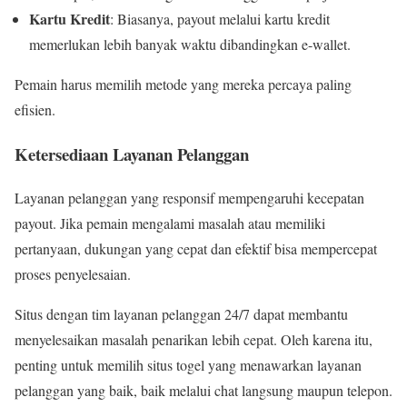
Kartu Kredit
: Biasanya, payout melalui kartu kredit
memerlukan lebih banyak waktu dibandingkan e-wallet.
Pemain harus memilih metode yang mereka percaya paling
efisien.
Ketersediaan Layanan Pelanggan
Layanan pelanggan yang responsif mempengaruhi kecepatan
payout. Jika pemain mengalami masalah atau memiliki
pertanyaan, dukungan yang cepat dan efektif bisa mempercepat
proses penyelesaian.
Situs dengan tim layanan pelanggan 24/7 dapat membantu
menyelesaikan masalah penarikan lebih cepat. Oleh karena itu,
penting untuk memilih situs togel yang menawarkan layanan
pelanggan yang baik, baik melalui chat langsung maupun telepon.