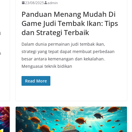
23/08/2025
admin
Panduan Menang Mudah Di
Game Judi Tembak Ikan: Tips
n
dan Strategi Terbaik
Dalam dunia permainan judi tembak ikan,
strategi yang tepat dapat membuat perbedaan
n
besar antara kemenangan dan kekalahan.
Menguasai teknik bidikan
Read More