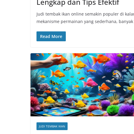
Lengkap dan Tips Efektif
Judi tembak ikan online semakin populer di ka
mekanisme permainan yang sederhana, banyak
Read More
JUDI TEMBAK IKAN