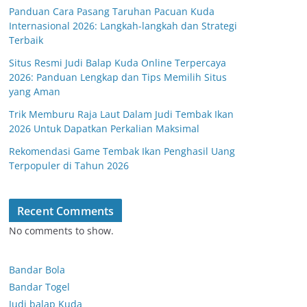
Panduan Cara Pasang Taruhan Pacuan Kuda
Internasional 2026: Langkah-langkah dan Strategi
Terbaik
Situs Resmi Judi Balap Kuda Online Terpercaya
2026: Panduan Lengkap dan Tips Memilih Situs
yang Aman
Trik Memburu Raja Laut Dalam Judi Tembak Ikan
2026 Untuk Dapatkan Perkalian Maksimal
Rekomendasi Game Tembak Ikan Penghasil Uang
Terpopuler di Tahun 2026
Recent Comments
No comments to show.
Bandar Bola
Bandar Togel
Judi balap Kuda