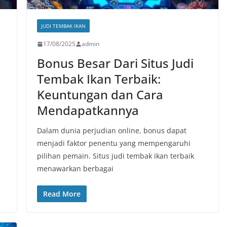
JUDI TEMBAK IKAN
17/08/2025
admin
Bonus Besar Dari Situs Judi
Tembak Ikan Terbaik:
Keuntungan dan Cara
Mendapatkannya
Dalam dunia perjudian online, bonus dapat
menjadi faktor penentu yang mempengaruhi
pilihan pemain. Situs judi tembak ikan terbaik
menawarkan berbagai
Read More