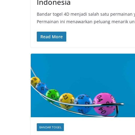
Indonesia
Bandar togel 4D menjadi salah satu permainan 
Permainan ini menawarkan peluang menarik un
Read More
BANDAR TOGEL