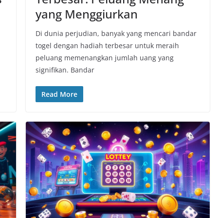
yang Menggiurkan
Di dunia perjudian, banyak yang mencari bandar
togel dengan hadiah terbesar untuk meraih
peluang memenangkan jumlah uang yang
signifikan. Bandar
Read More