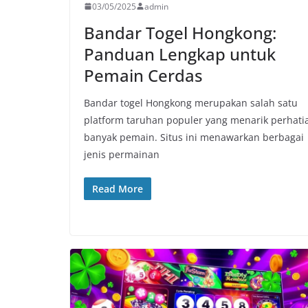
03/05/2025
admin
Bandar Togel Hongkong:
Panduan Lengkap untuk
Pemain Cerdas
Bandar togel Hongkong merupakan salah satu
platform taruhan populer yang menarik perhati
banyak pemain. Situs ini menawarkan berbagai
jenis permainan
Read More