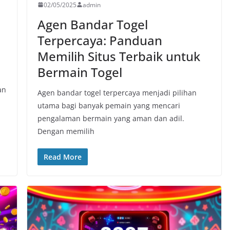
02/05/2025
admin
Agen Bandar Togel
Terpercaya: Panduan
Memilih Situs Terbaik untuk
Bermain Togel
an
Agen bandar togel terpercaya menjadi pilihan
utama bagi banyak pemain yang mencari
pengalaman bermain yang aman dan adil.
Dengan memilih
Read More