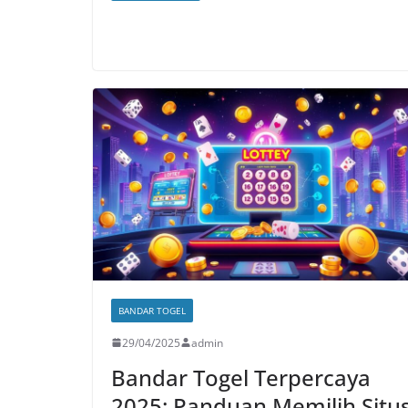
BANDAR TOGEL
29/04/2025
admin
Bandar Togel Terpercaya
2025: Panduan Memilih Situ