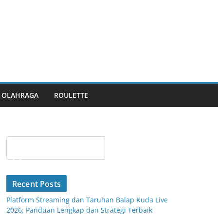
 OLAHRAGA
ROULETTE
Recent Posts
Platform Streaming dan Taruhan Balap Kuda Live
2026: Panduan Lengkap dan Strategi Terbaik