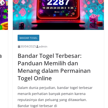
BANDAR TOGEL
30/04/2025
admin
a
Bandar Togel Terbesar:
Panduan Memilih dan
Menang dalam Permainan
Togel Online
Dalam dunia perjudian, bandar togel terbesar
menarik perhatian banyak pemain karena
reputasinya dan peluang yang ditawarkan.
Bandar togel terbesar di