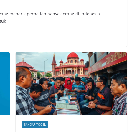
yang menarik perhatian banyak orang di Indonesia.
tuk
BANDAR TOGEL