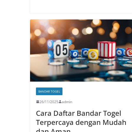
BANDAR TOGEL
26/11/2025
admin
Cara Daftar Bandar Togel
Terpercaya dengan Mudah
dan Aman