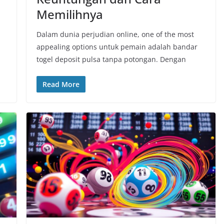
Memilihnya
Dalam dunia perjudian online, one of the most
appealing options untuk pemain adalah bandar
togel deposit pulsa tanpa potongan. Dengan
Read More