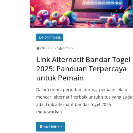
BANDAR TOGEL
28/11/2025
admin
Link Alternatif Bandar Togel
2025: Panduan Terpercaya
untuk Pemain
Dalam dunia perjudian daring, pemain selalu
mencari alternatif terbaik untuk situs yang sud
ada. Link alternatif bandar togel 2025
menawarkan
Read More