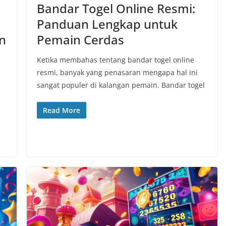
Bandar Togel Online Resmi:
Panduan Lengkap untuk
n
Pemain Cerdas
Ketika membahas tentang bandar togel online
resmi, banyak yang penasaran mengapa hal ini
sangat populer di kalangan pemain. Bandar togel
Read More