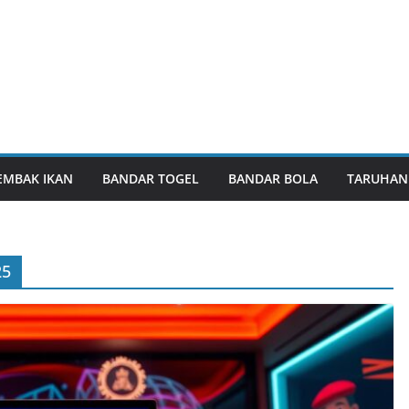
TEMBAK IKAN
BANDAR TOGEL
BANDAR BOLA
TARUHAN
25