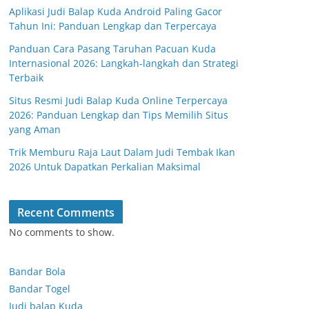
Aplikasi Judi Balap Kuda Android Paling Gacor
Tahun Ini: Panduan Lengkap dan Terpercaya
Panduan Cara Pasang Taruhan Pacuan Kuda
Internasional 2026: Langkah-langkah dan Strategi
Terbaik
Situs Resmi Judi Balap Kuda Online Terpercaya
2026: Panduan Lengkap dan Tips Memilih Situs
yang Aman
Trik Memburu Raja Laut Dalam Judi Tembak Ikan
2026 Untuk Dapatkan Perkalian Maksimal
Recent Comments
No comments to show.
Bandar Bola
Bandar Togel
Judi balap Kuda