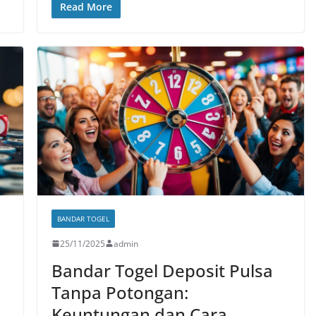
Read More
BANDAR TOGEL
25/11/2025
admin
Bandar Togel Deposit Pulsa
Tanpa Potongan:
Keuntungan dan Cara