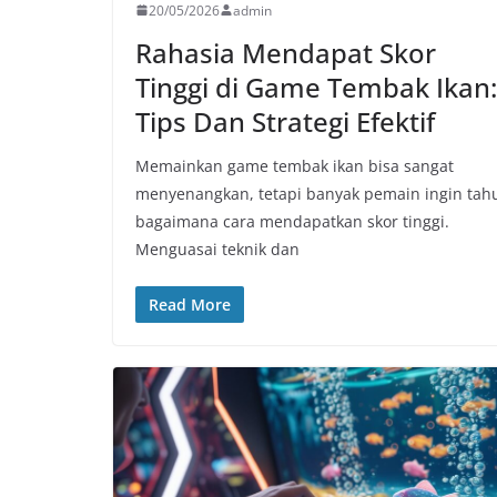
20/05/2026
admin
Rahasia Mendapat Skor
Tinggi di Game Tembak Ikan:
Tips Dan Strategi Efektif
Memainkan game tembak ikan bisa sangat
menyenangkan, tetapi banyak pemain ingin tah
bagaimana cara mendapatkan skor tinggi.
Menguasai teknik dan
Read More