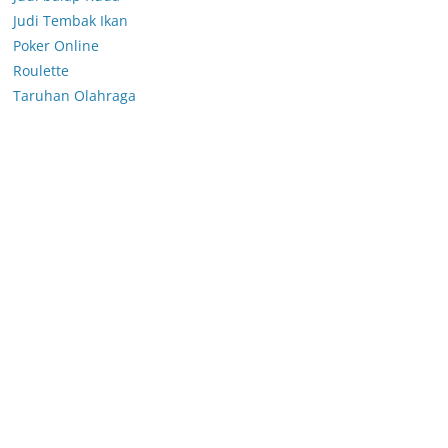
Judi Tembak Ikan
Poker Online
Roulette
Taruhan Olahraga