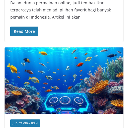
Dalam dunia permainan online, judi tembak ikan
terpercaya telah menjadi pilihan favorit bagi banyak
pemain di Indonesia. Artikel ini akan
Read More
JUDI TEMBAK IKAN