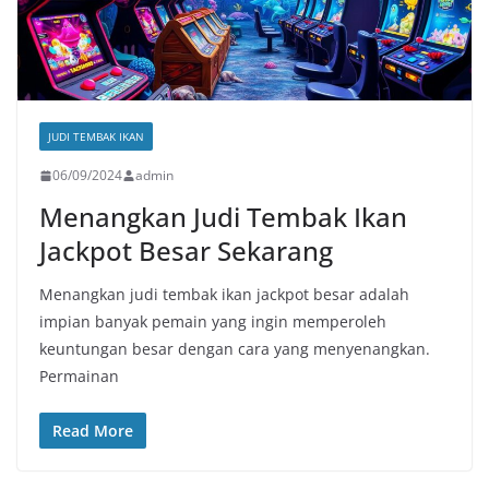
JUDI TEMBAK IKAN
06/09/2024
admin
Menangkan Judi Tembak Ikan
Jackpot Besar Sekarang
Menangkan judi tembak ikan jackpot besar adalah
impian banyak pemain yang ingin memperoleh
keuntungan besar dengan cara yang menyenangkan.
Permainan
Read More