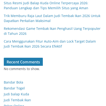
Situs Resmi Judi Balap Kuda Online Terpercaya 2026:
Panduan Lengkap dan Tips Memilih Situs yang Aman
Trik Memburu Raja Laut Dalam Judi Tembak Ikan 2026 Untuk
Dapatkan Perkalian Maksimal
Rekomendasi Game Tembak Ikan Penghasil Uang Terpopuler
di Tahun 2026
Cara Menggunakan Fitur Auto-Aim dan Lock Target Dalam
Judi Tembak Ikan 2026 Secara Efektif
Recent Comments
No comments to show.
Bandar Bola
Bandar Togel
Judi balap Kuda
Judi Tembak Ikan
Poker Online