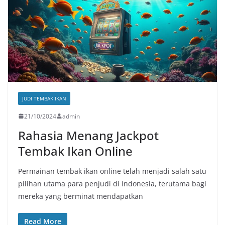
JUDI TEMBAK IKAN
21/10/2024
admin
Rahasia Menang Jackpot
Tembak Ikan Online
Permainan tembak ikan online telah menjadi salah satu
pilihan utama para penjudi di Indonesia, terutama bagi
mereka yang berminat mendapatkan
Read More