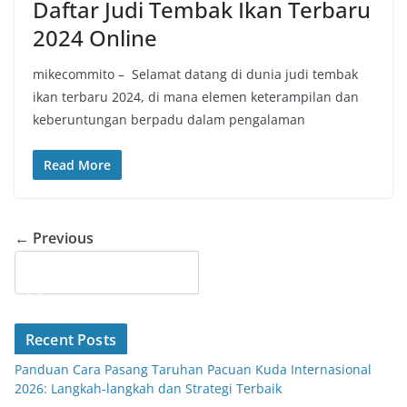
Daftar Judi Tembak Ikan Terbaru
2024 Online
mikecommito – Selamat datang di dunia judi tembak
ikan terbaru 2024, di mana elemen keterampilan dan
keberuntungan berpadu dalam pengalaman
Read More
← Previous
Recent Posts
Panduan Cara Pasang Taruhan Pacuan Kuda Internasional
2026: Langkah-langkah dan Strategi Terbaik