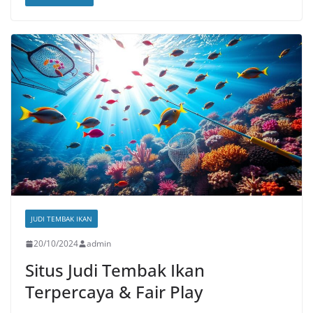
JUDI TEMBAK IKAN
20/10/2024
admin
Situs Judi Tembak Ikan
Terpercaya & Fair Play