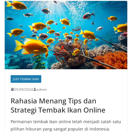
JUDI TEMBAK IKAN
05/09/2024
admin
Rahasia Menang Tips dan
Strategi Tembak Ikan Online
Permainan tembak ikan online telah menjadi salah satu
pilihan hiburan yang sangat populer di Indonesia.