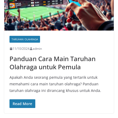
TARUHAN OLAHRAGA
11/10/2024
admin
Panduan Cara Main Taruhan
Olahraga untuk Pemula
Apakah Anda seorang pemula yang tertarik untuk
memahami cara main taruhan olahraga? Panduan
taruhan olahraga ini dirancang khusus untuk Anda.
Read More