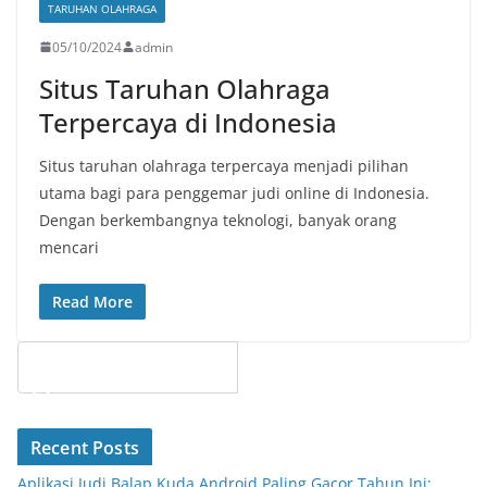
TARUHAN OLAHRAGA
05/10/2024
admin
Situs Taruhan Olahraga
Terpercaya di Indonesia
Situs taruhan olahraga terpercaya menjadi pilihan
utama bagi para penggemar judi online di Indonesia.
Dengan berkembangnya teknologi, banyak orang
mencari
Read More
Recent Posts
Aplikasi Judi Balap Kuda Android Paling Gacor Tahun Ini: