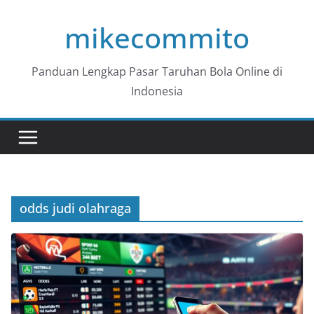
Skip
mikecommito
to
content
Panduan Lengkap Pasar Taruhan Bola Online di
Indonesia
odds judi olahraga