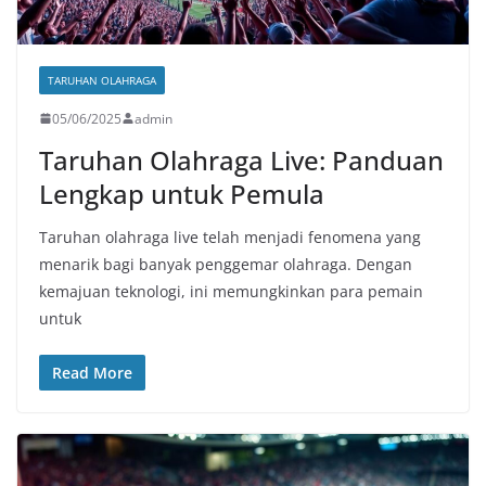
TARUHAN OLAHRAGA
05/06/2025
admin
Taruhan Olahraga Live: Panduan
Lengkap untuk Pemula
Taruhan olahraga live telah menjadi fenomena yang
menarik bagi banyak penggemar olahraga. Dengan
kemajuan teknologi, ini memungkinkan para pemain
untuk
Read More