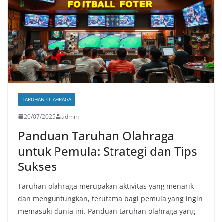
TARUHAN OLAHRAGA
20/07/2025
admin
Panduan Taruhan Olahraga
untuk Pemula: Strategi dan Tips
Sukses
Taruhan olahraga merupakan aktivitas yang menarik
dan menguntungkan, terutama bagi pemula yang ingin
memasuki dunia ini. Panduan taruhan olahraga yang