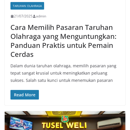
TARUHAN OLAHRAGA
21/07/2025
admin
Cara Memilih Pasaran Taruhan
Olahraga yang Menguntungkan:
Panduan Praktis untuk Pemain
Cerdas
Dalam dunia taruhan olahraga, memilih pasaran yang
tepat sangat krusial untuk meningkatkan peluang
sukses. Salah satu kunci untuk menemukan pasaran
Read More