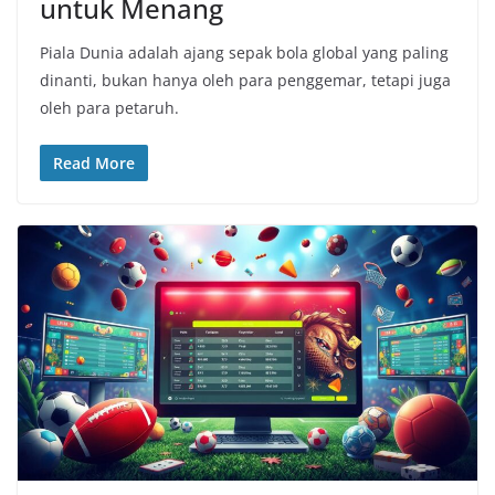
untuk Menang
Piala Dunia adalah ajang sepak bola global yang paling
dinanti, bukan hanya oleh para penggemar, tetapi juga
oleh para petaruh.
Read More