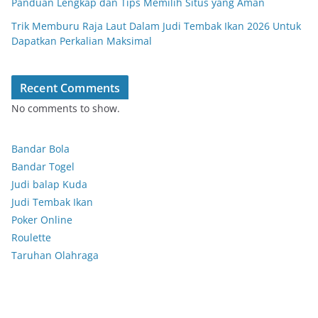
Panduan Lengkap dan Tips Memilih Situs yang Aman
Trik Memburu Raja Laut Dalam Judi Tembak Ikan 2026 Untuk
Dapatkan Perkalian Maksimal
Recent Comments
No comments to show.
Bandar Bola
Bandar Togel
Judi balap Kuda
Judi Tembak Ikan
Poker Online
Roulette
Taruhan Olahraga