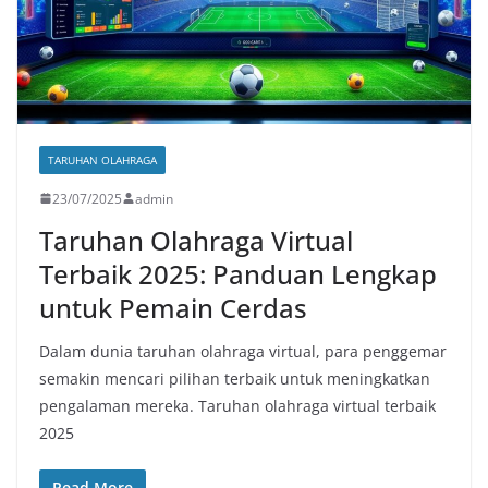
TARUHAN OLAHRAGA
23/07/2025
admin
Taruhan Olahraga Virtual
Terbaik 2025: Panduan Lengkap
untuk Pemain Cerdas
Dalam dunia taruhan olahraga virtual, para penggemar
semakin mencari pilihan terbaik untuk meningkatkan
pengalaman mereka. Taruhan olahraga virtual terbaik
2025
Read More