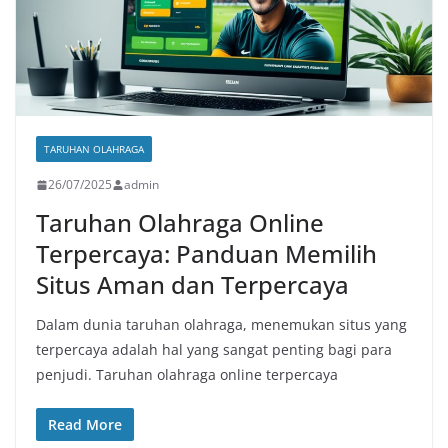
TARUHAN OLAHRAGA
26/07/2025
admin
Taruhan Olahraga Online
Terpercaya: Panduan Memilih
Situs Aman dan Terpercaya
Dalam dunia taruhan olahraga, menemukan situs yang
terpercaya adalah hal yang sangat penting bagi para
penjudi. Taruhan olahraga online terpercaya
Read More