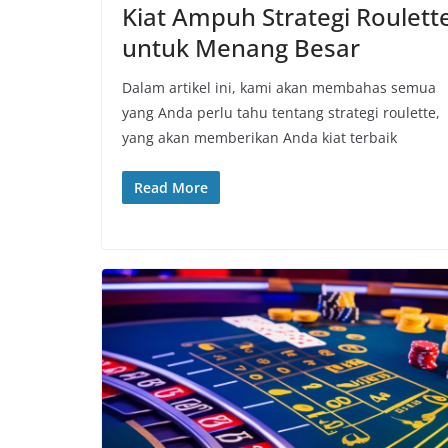
Kiat Ampuh Strategi Roulett
untuk Menang Besar
Dalam artikel ini, kami akan membahas semua
yang Anda perlu tahu tentang strategi roulette,
yang akan memberikan Anda kiat terbaik
Read More