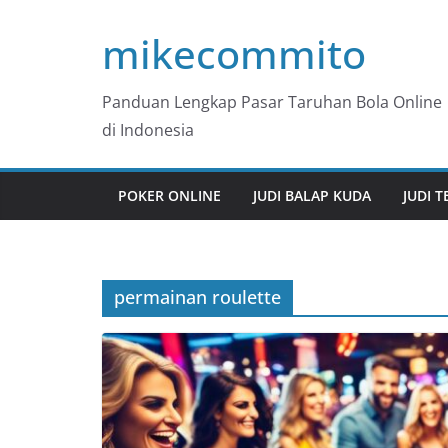
Skip
mikecommito
to
content
Panduan Lengkap Pasar Taruhan Bola Online
di Indonesia
POKER ONLINE
JUDI BALAP KUDA
JUDI 
permainan roulette