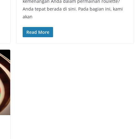
kemenangan Anda dalam permainan roulette?
Anda tepat berada di sini. Pada bagian ini, kami
akan
Read More