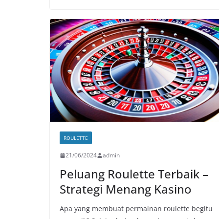
ROULETTE
21/06/2024
admin
Peluang Roulette Terbaik –
Strategi Menang Kasino
Apa yang membuat permainan roulette begitu