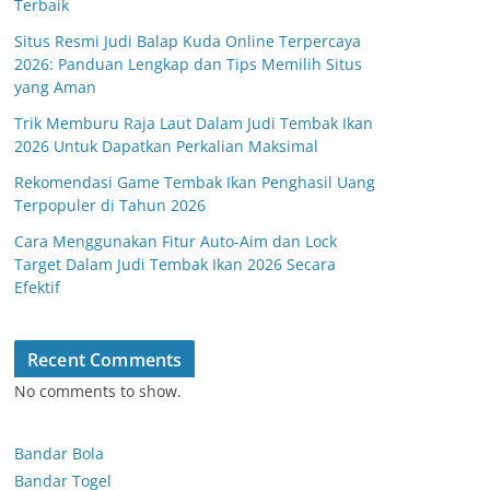
Terbaik
Situs Resmi Judi Balap Kuda Online Terpercaya
2026: Panduan Lengkap dan Tips Memilih Situs
yang Aman
Trik Memburu Raja Laut Dalam Judi Tembak Ikan
2026 Untuk Dapatkan Perkalian Maksimal
Rekomendasi Game Tembak Ikan Penghasil Uang
Terpopuler di Tahun 2026
Cara Menggunakan Fitur Auto-Aim dan Lock
Target Dalam Judi Tembak Ikan 2026 Secara
Efektif
Recent Comments
No comments to show.
Bandar Bola
Bandar Togel